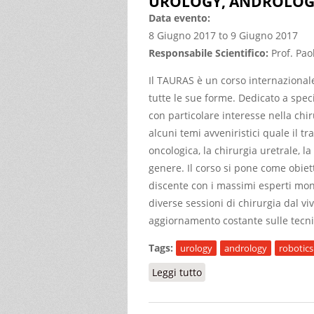
UROLOGY, ANDROLOG
Data evento:
8 Giugno 2017
to
9 Giugno 2017
Responsabile Scientifico:
Prof. Pa
Il TAURAS è un corso internazionale 
tutte le sue forme. Dedicato a speci
con particolare interesse nella chir
alcuni temi avveniristici quale il tr
oncologica, la chirurgia uretrale, la 
genere. Il corso si pone come obiett
discente con i massimi esperti mond
diverse sessioni di chirurgia dal v
aggiornamento costante sulle tecnic
Tags:
urology
andrology
robotics
Leggi tutto
su 2nd TURIN ADVANC