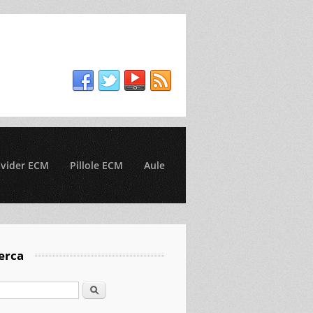
ovider ECM
Pillole ECM
Aule
erca
Cerca