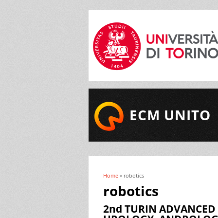
ECM UNITO
Home
» robotics
Tu sei qui
robotics
2nd TURIN ADVANCED