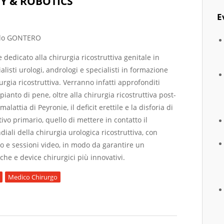
Y & ROBOTICS
E
olo GONTERO
dedicato alla chirurgia ricostruttiva genitale in
alisti urologi, andrologi e specialisti in formazione
urgia ricostruttiva. Verranno infatti approfonditi
apianto di pene, oltre alla chirurgia ricostruttiva post-
malattia di Peyronie, il deficit erettile e la disforia di
ivo primario, quello di mettere in contatto il
iali della chirurgia urologica ricostruttiva, con
ivo e sessioni video, in modo da garantire un
he e device chirurgici più innovativi.
Medico Chirurgo
ED COURSE OF RECONSTRUCTIVE UROLOGY, ANDROLOGY & ROBOT