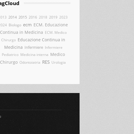
agCloud
2014
2015
2013
2016
2018
2019
2023
ecm
ECM. Educazione
2024
Biologo
Continua in Medicina
ECM. Medico
Educazione Continua in
Chirurgo
Medicina
Infermiere
Infermiere
Medico
Pediatrico
Medicina interna
RES
Chirurgo
Odontoiatria
Urologia
o