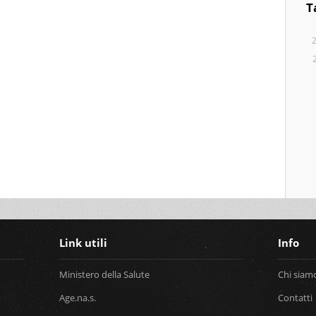
T
Link utili
Info
Ministero della Salute
Chi siam
Age.na.s.
Contatti