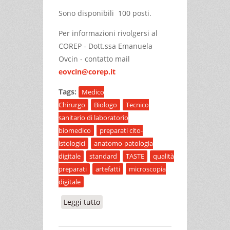
Sono disponibili 100 posti.
Per informazioni rivolgersi al
COREP - Dott.ssa Emanuela
Ovcin - contatto mail
eovcin@corep.it
Tags:
Medico
Chirurgo
Biologo
Tecnico
sanitario di laboratorio
biomedico
preparati cito-
istologici
anatomo-patologia
digitale
standard
TASTE
qualità
preparati
artefatti
microscopia
digitale
Leggi tutto
su LA VALIDAZIONE TECNICA DEL
PREPARATO CITO-ISTOLOGICO
SECONDO STANDARD EUROPEI