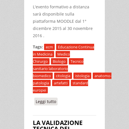
L'evento formativo a distanza
sarà disponibile sulla
piattaforma MOODLE dal 1°
dicembre 2015 al 30 novembre
2016 .
Tags:
ecm
Educazione Continua
in Medicina
Medico
Chirurgo
Biologo
Tecnico
sanitario laboratorio
biomedico
citologia
istologia
anatomo-
patologia
artefatti
standard
europei
Leggi tutto
su LA VALIDAZIONE TECNICA DEL
PREPARATO CITO-ISTOLOGICO
SECONDO STANDARD EUROPEI
LA VALIDAZIONE
(Formazione a distanza)
TECNICA DEL