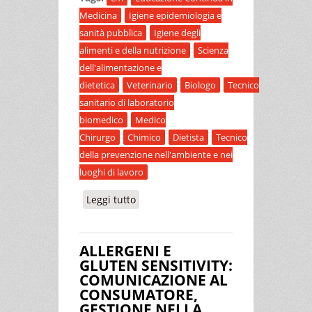
Medicina
Igiene epidemiologia e
sanità pubblica
Igiene degli
alimenti e della nutrizione
Scienza
dell'alimentazione e
dietetica
Veterinario
Biologo
Tecnico
sanitario di laboratorio
biomedico
Medico
Chirurgo
Chimico
Dietista
Tecnico
della prevenzione nell'ambiente e nei
luoghi di lavoro
Leggi tutto
su LA PRODUZIONE, LA
COMMERCIALIZZAZIONE E LA
TRASFORMAZIONE DEL LATTE :
ALLERGENI E
GESTIONE DELLE ATTIVITÀ AZIENDALI
GLUTEN SENSITIVITY:
PER GARANTIRE SICUREZZA
COMUNICAZIONE AL
ALIMENTARE E QUALITÀ
CONSUMATORE,
GESTIONE NELLA