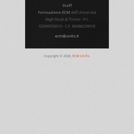
Staff
Formazione ECM
dell'Università
degli Studi di Torino - P.I.
02099550010 - C.F. 80088230018
ecm@unito.it
Copyright © 2026,
ECM UniTo
.