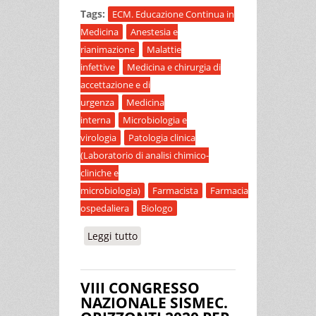
Tags:
ECM. Educazione Continua in
Medicina
Anestesia e
rianimazione
Malattie
infettive
Medicina e chirurgia di
accettazione e di
urgenza
Medicina
interna
Microbiologia e
virologia
Patologia clinica
(Laboratorio di analisi chimico-
cliniche e
microbiologia)
Farmacista
Farmacia
ospedaliera
Biologo
Leggi tutto
su INFEZIONI FUNGINE INVASIVE IN
MEDICINA INTERNA
VIII CONGRESSO
NAZIONALE SISMEC.