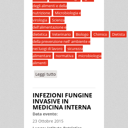
degli alimenti e della
nutrizione
Microbiologia e
virologia
Scienza
dell'alimentazione e
dietetica
Veterinario
Biologo
Chimico
Dietista
della prevenzione nell' ambiente e
nei luogi di lavoro
sicurezza
alimentare
normativa
microbiologia
alimenti
Leggi tutto
su LA IV GAMMA: DAL PROCESSO
PRODUTTIVO ALLA NORMATIVA,
DALLE CRITICITÀ DEL PROCESSO AI
INFEZIONI FUNGINE
CONTROLLI UFFICIALI
INVASIVE IN
MEDICINA INTERNA
Data evento:
23 Ottobre 2015