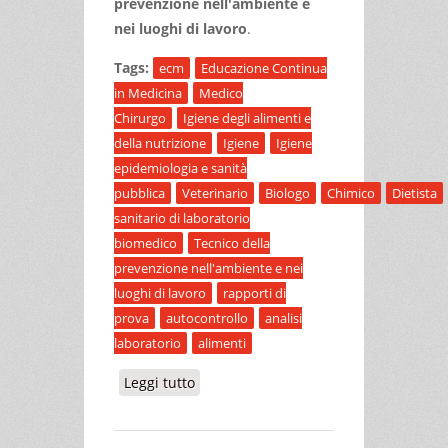
prevenzione nell'ambiente e
nei luoghi di lavoro
.
Tags:
ecm
Educazione Continua
in Medicina
Medico
Chirurgo
Igiene degli alimenti e
della nutrizione
Igiene
Igiene
epidemiologia e sanità
pubblica
Veterinario
Biologo
Chimico
Dietista
sanitario di laboratorio
biomedico
Tecnico della
prevenzione nell'ambiente e nei
luoghi di lavoro
rapporti di
prova
autocontrollo
analisi
laboratorio
alimenti
Leggi tutto
su RAPPORTI DI PROVA.
RESPONSABILITÀ DEGLI OPERATORI
DELLA FILIERA ALIMENTARE