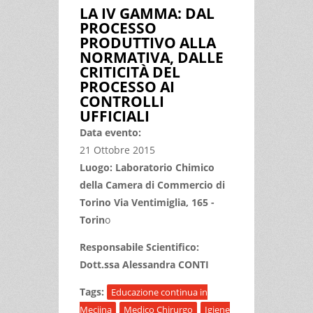
LA IV GAMMA: DAL
PROCESSO
PRODUTTIVO ALLA
NORMATIVA, DALLE
CRITICITÀ DEL
PROCESSO AI
CONTROLLI
UFFICIALI
Data evento:
21 Ottobre 2015
Luogo: Laboratorio Chimico
della Camera di Commercio di
Torino Via Ventimiglia, 165 -
Torin
o
Responsabile Scientifico:
Dott.ssa Alessandra CONTI
Tags:
Educazione continua in
Meciina
Medico Chirurgo
Igiene