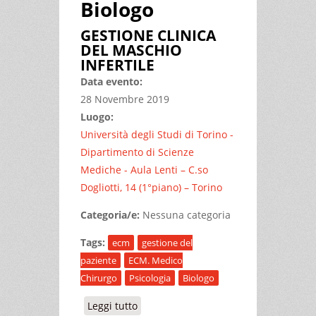
Biologo
GESTIONE CLINICA
DEL MASCHIO
INFERTILE
Data evento:
28 Novembre 2019
Luogo:
Università degli Studi di Torino -
Dipartimento di Scienze
Mediche - Aula Lenti – C.so
Dogliotti, 14 (1°piano) – Torino
Categoria/e:
Nessuna categoria
Tags:
ecm
gestione del
paziente
ECM. Medico
Chirurgo
Psicologia
Biologo
Leggi tutto
su GESTIONE CLINICA DEL MASCHIO