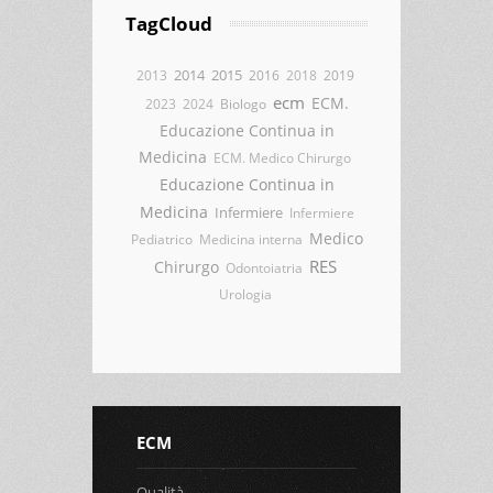
TagCloud
2014
2015
2013
2016
2018
2019
ecm
ECM.
2023
2024
Biologo
Educazione Continua in
Medicina
ECM. Medico Chirurgo
Educazione Continua in
Medicina
Infermiere
Infermiere
Medico
Pediatrico
Medicina interna
RES
Chirurgo
Odontoiatria
Urologia
ECM
Qualità