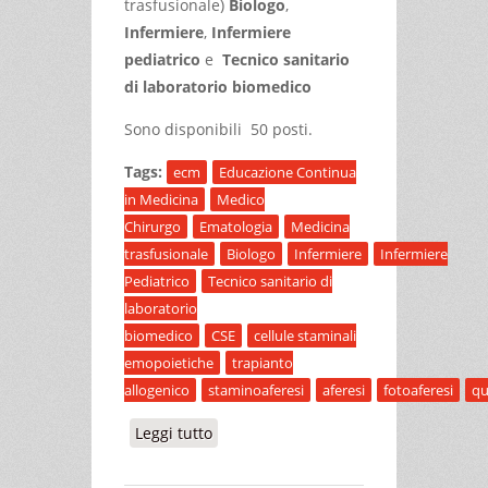
trasfusionale)
Biologo
,
Infermiere
,
Infermiere
pediatrico
e
Tecnico sanitario
di laboratorio biomedico
Sono disponibili 50 posti.
Tags:
ecm
Educazione Continua
in Medicina
Medico
Chirurgo
Ematologia
Medicina
trasfusionale
Biologo
Infermiere
Infermiere
Pediatrico
Tecnico sanitario di
laboratorio
biomedico
CSE
cellule staminali
emopoietiche
trapianto
allogenico
staminoaferesi
aferesi
fotoaferesi
qu
Leggi tutto
su QUALITA’ E SICUREZZA NELLA
TERAPIA CON CSE