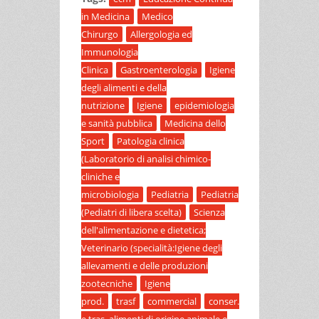
in Medicina
Medico
Chirurgo
Allergologia ed
Immunologia
Clinica
Gastroenterologia
Igiene
degli alimenti e della
nutrizione
Igiene
epidemiologia
e sanità pubblica
Medicina dello
Sport
Patologia clinica
(Laboratorio di analisi chimico-
cliniche e
microbiologia
Pediatria
Pediatria
(Pediatri di libera scelta)
Scienza
dell'alimentazione e dietetica;
Veterinario (specialità:Igiene degli
allevamenti e delle produzioni
zootecniche
Igiene
prod.
trasf
commercial
conser.
e tras. alimenti di origine animale e