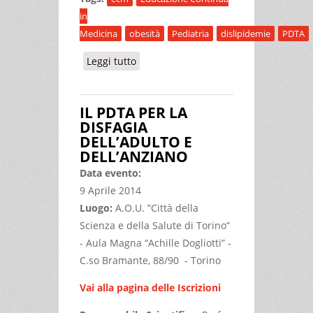
in
Medicina
obesità
Pediatria
dislipidemie
PDTA
Leggi tutto
su OBESITA’ – DISLIPIDEMIE IN
PEDIATRIA - PREVENZIONE E PRESA IN
CARICO IN PIEMONTE
IL PDTA PER LA
DISFAGIA
DELL’ADULTO E
DELL’ANZIANO
Data evento:
9 Aprile 2014
Luogo:
A.O.U. ”Città della
Scienza e della Salute di Torino”
- Aula Magna “Achille Dogliotti” -
C.so Bramante, 88/90 - Torino
Vai alla pagina delle Iscrizioni