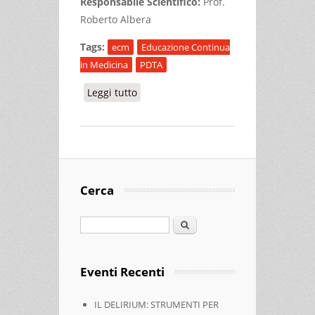
Responsabile Scientifico:
Prof.
Roberto Albera
Tags:
ecm
Educazione Continua
in Medicina
PDTA
Leggi tutto
su IL PDTA PER LA DISFAGIA
DELL’ADULTO E DELL’ANZIANO
Cerca
Cerca
Eventi Recenti
IL DELIRIUM: STRUMENTI PER