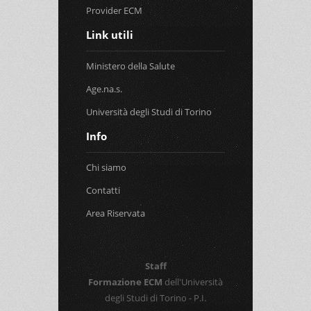
Provider ECM
Link utili
Ministero della Salute
Age.na.s.
Università degli Studi di Torino
Info
Chi siamo
Contatti
Area Riservata
Staff
Formazione ECM
dell'Università
degli Studi di Torino - P.I.