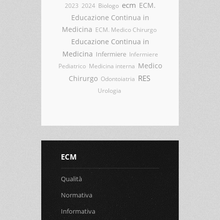
ecm
ECM.
2023
2024
Biologo
Educazione Continua in
Medicina
ECM. Medico Chirurgo
Educazione Continua in
Medicina
Infermiere
Infermiere
Medico
Pediatrico
Medicina interna
RES
Chirurgo
Odontoiatria
Urologia
ECM
Qualità
Normativa
Informativa