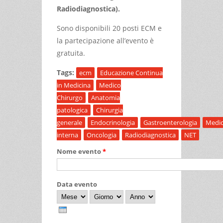
Radiodiagnostica).
Sono disponibili 20 posti ECM e
la partecipazione all’evento è
gratuita.
Tags:
ecm
Educazione Continua
in Medicina
Medico
Chirurgo
Anatomia
patologica
Chirurgia
generale
Endocrinologia
Gastroenterologia
Medic
interna
Oncologia
Radiodiagnostica
NET
Nome evento
*
Data evento
Mese
Giorno
Anno