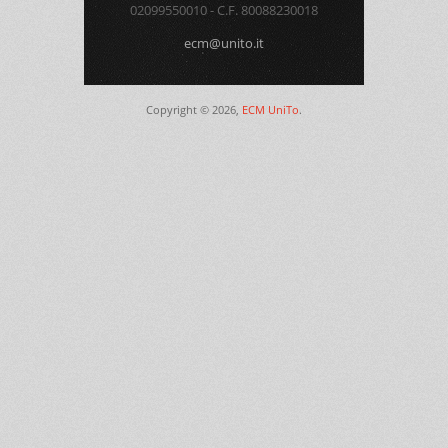
02099550010 - C.F. 80088230018
ecm@unito.it
Copyright © 2026,
ECM UniTo
.