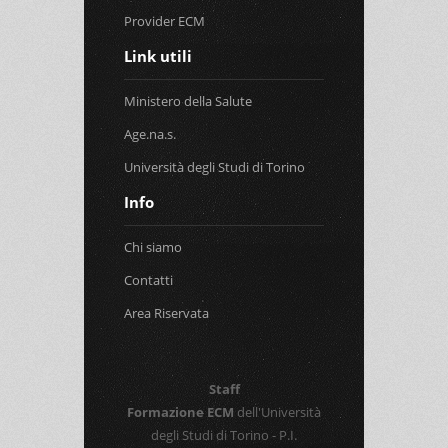
Provider ECM
Link utili
Ministero della Salute
Age.na.s.
Università degli Studi di Torino
Info
Chi siamo
Contatti
Area Riservata
Staff
Formazione ECM
dell'Università
degli Studi di Torino - P.I.