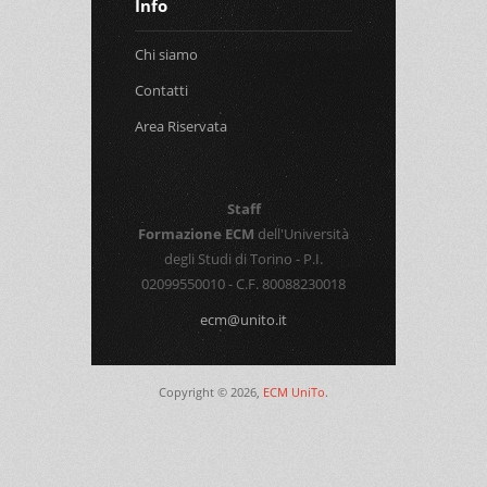
Info
Chi siamo
Contatti
Area Riservata
Staff
Formazione ECM
dell'Università
degli Studi di Torino - P.I.
02099550010 - C.F. 80088230018
ecm@unito.it
Copyright © 2026,
ECM UniTo
.