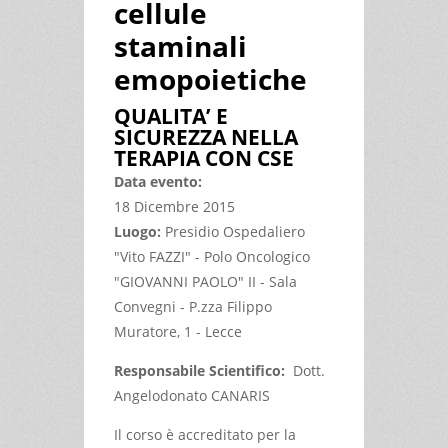
cellule
staminali
emopoietiche
QUALITA’ E
SICUREZZA NELLA
TERAPIA CON CSE
Data evento:
18 Dicembre 2015
Luogo:
Presidio Ospedaliero
"Vito FAZZI" - Polo Oncologico
"GIOVANNI PAOLO" II - Sala
Convegni - P.zza Filippo
Muratore, 1 - Lecce
Responsabile Scientifico:
Dott.
Angelodonato CANARIS
Il corso è accreditato per la