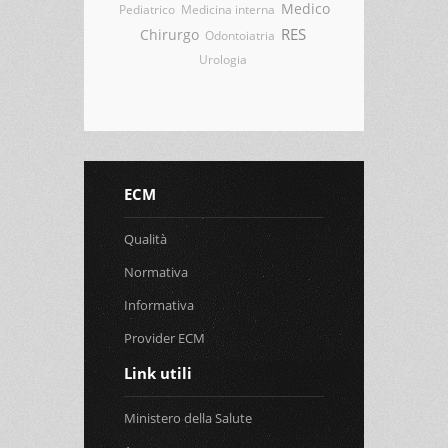
Medico
Pediatrico
Medicina interna
RES
Chirurgo
Odontoiatria
Urologia
ECM
Qualità
Normativa
Informativa
Provider ECM
Link utili
Ministero della Salute