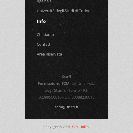
Age.na.s.
Università degli Studi di Torino
Info
Chi siamo
Contatti
Area Riservata
Staff
Formazione ECM
dell'Università
degli Studi di Torino - P.I.
02099550010 - C.F. 80088230018
ecm@unito.it
Copyright © 2026,
ECM UniTo
.