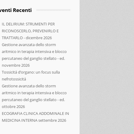
venti Recenti
IL DELIRIUM: STRUMENTI PER
RICONOSCERLO, PREVENIRLO E
TRATTARLO - dicembre 2026
Gestione avanzata dello storm
aritmico in terapia intensiva e blocco
percutaneo del ganglio stellato - ed.
novembre 2026
Tossicitá d’organo: un focus sulla
nefrotossicitá
Gestione avanzata dello storm
so Nazionale AIFM 2023 (tenutosi a Firenze 8-11 giugno 2023)
aritmico in terapia intensiva e blocco
percutaneo del ganglio stellato - ed.
ottobre 2026
ECOGRAFIA CLINICA ADDOMINALE IN
MEDICINA INTERNA settembre 2026