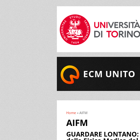
ECM UNITO
Home
» AIFM
Tu sei qui
AIFM
GUARDARE LONTANO: nu