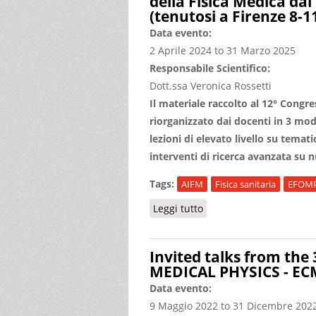
della Fisica Medica da
(tenutosi a Firenze 8-1
Data evento:
2 Aprile 2024
to
31 Marzo 2025
Responsabile Scientifico:
Dott.ssa Veronica Rossetti
Il materiale raccolto al 12° Congre
riorganizzato dai docenti in 3 modul
lezioni di elevato livello su tema
interventi di ricerca avanzata su n
Tags:
AIFM
Fisica sanitaria
EFOM
Leggi tutto
su GUARDARE LONTANO: n
Invited talks from t
MEDICAL PHYSICS - EC
Data evento:
9 Maggio 2022
to
31 Dicembre 202