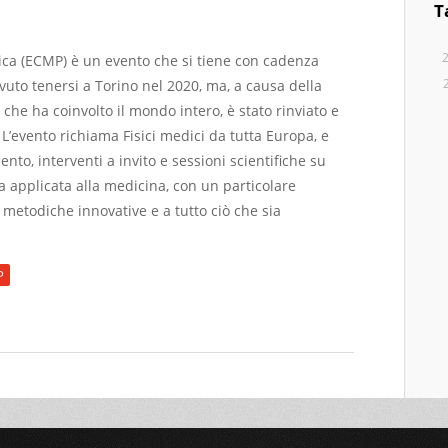
T
ica (ECMP) è un evento che si tiene con cadenza
uto tenersi a Torino nel 2020, ma, a causa della
he ha coinvolto il mondo intero, è stato rinviato e
 L’evento richiama Fisici medici da tutta Europa, e
ento, interventi a invito e sessioni scientifiche su
ica applicata alla medicina, con un particolare
 metodiche innovative e a tutto ciò che sia
P
 the 3rd EUROPEAN CONGRESS OF MEDICAL PHYSICS - ECMP 2020-21