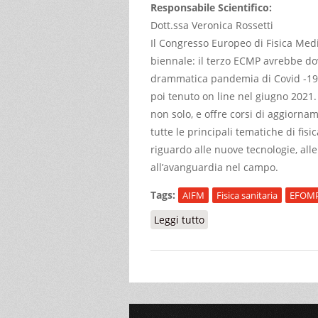
Responsabile Scientifico:
Dott.ssa Veronica Rossetti
Il Congresso Europeo di Fisica Med
biennale: il terzo ECMP avrebbe dov
drammatica pandemia di Covid -19 c
poi tenuto on line nel giugno 2021.
non solo, e offre corsi di aggiornam
tutte le principali tematiche di fis
riguardo alle nuove tecnologie, alle
all’avanguardia nel campo.
Tags:
AIFM
Fisica sanitaria
EFOM
Leggi tutto
su Invited talks from