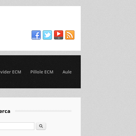
ovider ECM
Pillole ECM
Aule
erca
Cerca