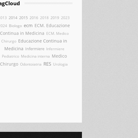
agCloud
2014
2015
2013
2016
2018
2019
2023
ecm
ECM. Educazione
2024
Biologo
Continua in Medicina
ECM. Medico
Educazione Continua in
Chirurgo
Medicina
Infermiere
Infermiere
Medico
Pediatrico
Medicina interna
RES
Chirurgo
Odontoiatria
Urologia