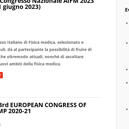
l Congresso Nazionale AIFM 2023
1 giugno 2023)
E
sso Italiano di Fisica medica, selezionato e
i, dà al partecipante la possibilità di fruire di
tiche oltremodo attuali, nonché di ascoltare
uovi ambiti della fisica medica.
P
uovi ambiti e prospettive future della Fisica Medica dal Congres
he 3rd EUROPEAN CONGRESS OF
MP 2020-21
2