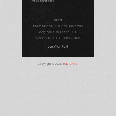
Area Riservata
Staff
Formazione ECM
dell'Università
degli Studi di Torino - P.I.
02099550010 - C.F. 80088230018
ecm@unito.it
Copyright © 2026,
ECM UniTo
.