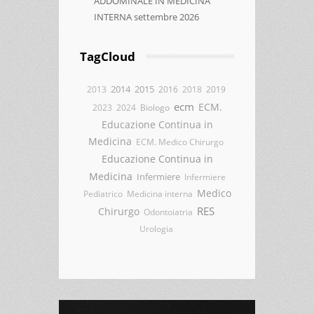
ADDOMINALE IN MEDICINA
INTERNA settembre 2026
TagCloud
2014
2015
2013
2016
2018
2019
ecm
ECM.
2023
2024
Biologo
Educazione Continua in
Medicina
ECM. Medico Chirurgo
Educazione Continua in
Medicina
Infermiere
Infermiere
Medico
Pediatrico
Medicina interna
RES
Chirurgo
Odontoiatria
Urologia