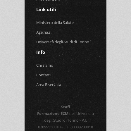
Link utili
Ministero della Salute
Age.na.s.
Università degli Studi di Torino
Info
Chi siamo
Contatti
Area Riservata
Staff
Formazione ECM
dell'Università
degli Studi di Torino - P.I.
02099550010 - C.F. 80088230018