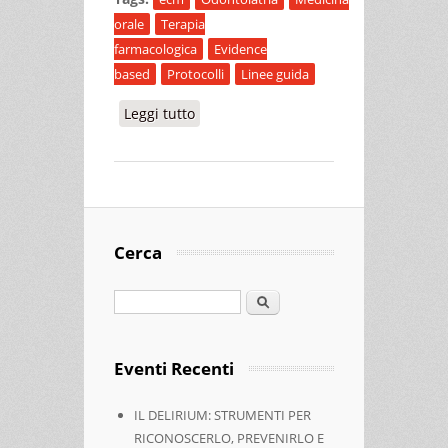
orale
Terapia
farmacologica
Evidence
based
Protocolli
Linee guida
Leggi tutto
su PROTOCOLLI TERAPEUTICI IN
MEDICINA ORALE
Cerca
Cerca
Eventi Recenti
IL DELIRIUM: STRUMENTI PER
RICONOSCERLO, PREVENIRLO E