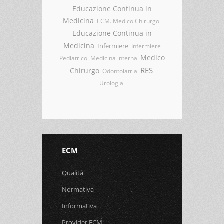
Educazione Continua in
Medicina
ECM. Medico Chirurgo
Educazione Continua in
Medicina
Infermiere
Infermiere
Medico
Pediatrico
Medicina interna
RES
Chirurgo
Odontoiatria
Urologia
ECM
Qualità
Normativa
Informativa
Provider ECM