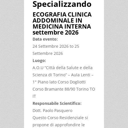
Specializzando
ECOGRAFIA CLINICA
ADDOMINALE IN
MEDICINA INTERNA
settembre 2026
Data evento:
24 Settembre 2026
to
25
Settembre 2026
Luogo:
A.O.U “Città della Salute e della
Scienza di Torino” – Aula Lenti –
1° Piano lato Corso Dogliotti
Corso Bramante 88/90 Torino TO
IT
Responsabile Scientifico:
Dott. Paolo Pasquero
Questo Corso Residenziale si
propone di approfondire le