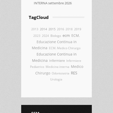
INTERNA settembre 2026
TagCloud
2014
2015
2013
2016
2018
2019
ecm
ECM.
2023
2024
Biologo
Educazione Continua in
Medicina
ECM. Medico Chirurgo
Educazione Continua in
Medicina
Infermiere
Infermiere
Medico
Pediatrico
Medicina interna
RES
Chirurgo
Odontoiatria
Urologia