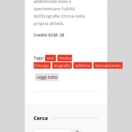
addominale base e
sperimentare l’utilità
dell’Ecografia Clinica nella
propria attività.
Crediti ECM: 28
Tags:
ecm
Medico
Chirurgo
ecografia
Addome
Specializzando
Leggi tutto
su ECOGRAFIA CLINICA ADDOMINALE
IN MEDICINA INTERNA settembre
2026
Cerca
Cerca