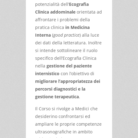
potenzialità dell’
Ecografia
Clinica addominale
orientata ad
affrontare i problemi della
pratica clinica
in Medicina
Interna
(
good practice
) alla luce
dei dati della letteratura. Inoltre
si intende sottolineare il ruolo
specifico dell’Ecografia Clinica
nella
gestione del paziente
internistico
con l’obiettivo di
migliorare l’appropriatezza dei
percorsi diagnostici e la
gestione terapeutica
.
Il Corso si rivolge a Medici che
desiderino confrontarsi ed
ampliare le proprie competenze
ultrasonografiche in ambito