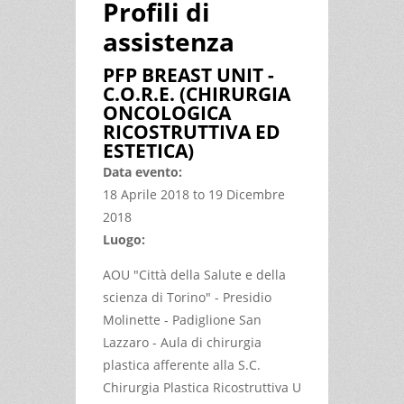
Profili di
assistenza
PFP BREAST UNIT -
C.O.R.E. (CHIRURGIA
ONCOLOGICA
RICOSTRUTTIVA ED
ESTETICA)
Data evento:
18 Aprile 2018
to
19 Dicembre
2018
Luogo:
AOU "Città della Salute e della
scienza di Torino" - Presidio
Molinette - Padiglione San
Lazzaro - Aula di chirurgia
plastica afferente alla S.C.
Chirurgia Plastica Ricostruttiva U