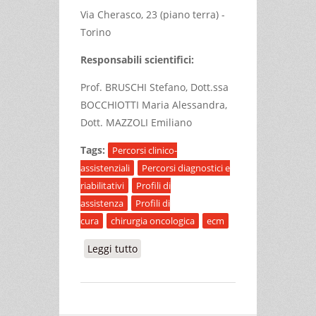
Via Cherasco, 23 (piano terra) -
Torino
Responsabili scientifici:
Prof. BRUSCHI Stefano, Dott.ssa
BOCCHIOTTI Maria Alessandra,
Dott. MAZZOLI Emiliano
Tags:
Percorsi clinico-
assistenziali
Percorsi diagnostici e
riabilitativi
Profili di
assistenza
Profili di
cura
chirurgia oncologica
ecm
Leggi tutto
su PFP BREAST UNIT - C.O.R.E.
(CHIRURGIA ONCOLOGICA
RICOSTRUTTIVA ED ESTETICA)