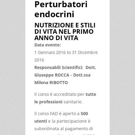
Perturbatori
endocrini
NUTRIZIONE E STILI
DI VITA NEL PRIMO
ANNO DI VITA
Data evento:
1 Gennaio 2016
to
31 Dicembre
2016
Responsabili Scientifici: Dott.
Giuseppe ROCCA - Dott.ssa
Milena RIBOTTO
Il corso è accreditato per
tutte
le professioni
sanitarie.
Il corso FAD è aperto a
500
utenti
e la partecipazione è
subordinata al pagamento di