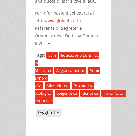
una quota di iscrizione di
50€.
Per informazioni collegarsi al
sito:
www.globalhealth.it
-
Referente di Segreteria
Organizzativa: Dott.ssa Daniela
RIVELLA
Tags:
ecm
Educazione Continua
in
Medicina
Aggiornamento
Primo
anno di
vita
Microbioma
Prospettiva
ecologica
epigenetica
Genetica
Perturbatori
endocrini
Leggi tutto
su NUTRIZIONE E STILI DI VITA NEL
PRIMO ANNO DI VITA