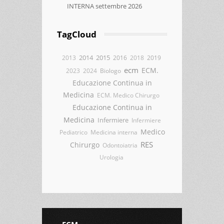
INTERNA settembre 2026
TagCloud
2014
2015
2013
2016
2018
2019
ecm
ECM.
2023
2024
Biologo
Educazione Continua in
Medicina
ECM. Medico Chirurgo
Educazione Continua in
Medicina
Infermiere
Infermiere
Medico
Pediatrico
Medicina interna
RES
Chirurgo
Odontoiatria
Urologia