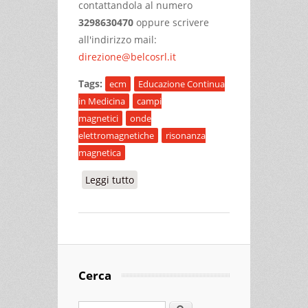
contattandola al numero
3298630470
oppure scrivere
all'indirizzo mail:
direzione@belcosrl.it
Tags:
ecm
Educazione Continua
in Medicina
campi
magnetici
onde
elettromagnetiche
risonanza
magnetica
Leggi tutto
su SICUREZZA ED EMERGENZA IN RM
Cerca
Cerca