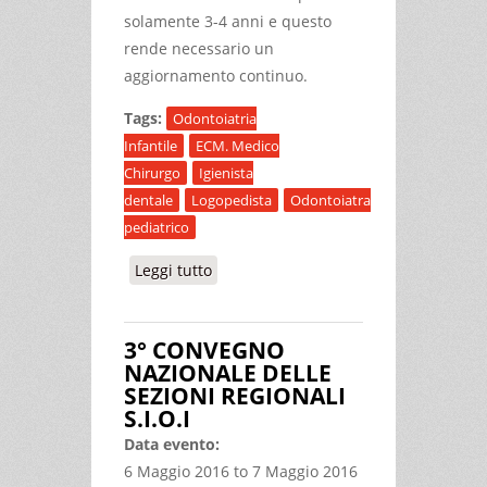
solamente 3-4 anni e questo
rende necessario un
aggiornamento continuo.
Tags:
Odontoiatria
Infantile
ECM. Medico
Chirurgo
Igienista
dentale
Logopedista
Odontoiatra
pediatrico
Leggi tutto
su UPDATE IN ODONTOIATRIA
PEDIATRICA - SPRING MEETING SIOI
APRILE 2025
3° CONVEGNO
NAZIONALE DELLE
SEZIONI REGIONALI
S.I.O.I
Data evento:
6 Maggio 2016
to
7 Maggio 2016