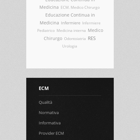
Medicina
ECM. Medico Chirurgo
Educazione Continua in
Medicina
Infermiere
Infermiere
Medico
Pediatrico
Medicina interna
RES
Chirurgo
Odontoiatria
Urologia
ECM
Qualità
Normativa
Informativa
Provider ECM