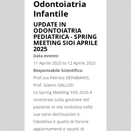
Odontoiatria
Infantile
UPDATE IN
ODONTOIATRIA
PEDIATRICA - SPRING
MEETING SIOI APRILE
2025
Data evento:
11 Aprile 2025
to
12 Aprile 2025
Responsabile Scientifico:
Prof.ssa Patrizia DEFABIANIS,
Prof. Gianni GALLUSI
Lo Spring Meeting SIOI 2025 è
incentrato sulla gestione del
paziente in eta’ evolutiva nelle
sue varie declinazioni e
l’obiettivo è quello di fornire
aggiornamenti e spunti di