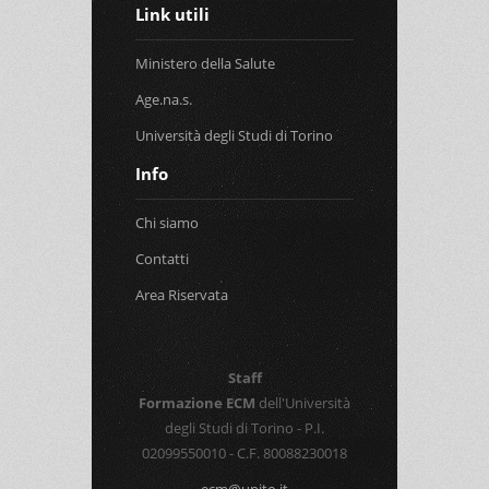
Link utili
Ministero della Salute
Age.na.s.
Università degli Studi di Torino
Info
Chi siamo
Contatti
Area Riservata
Staff
Formazione ECM
dell'Università
degli Studi di Torino - P.I.
02099550010 - C.F. 80088230018
ecm@unito.it