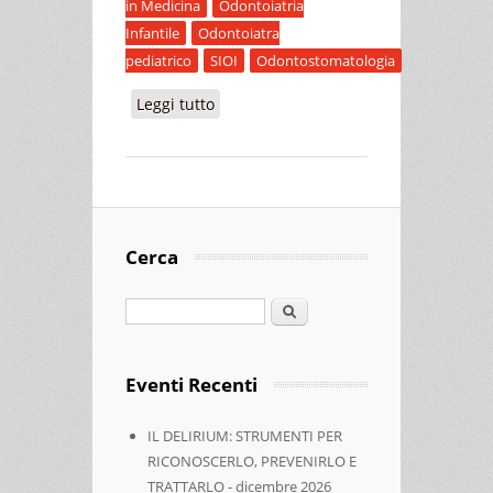
in Medicina
Odontoiatria
Infantile
Odontoiatra
pediatrico
SIOI
Odontostomatologia
Leggi tutto
su 3° CONVEGNO NAZIONALE DELLE
SEZIONI REGIONALI S.I.O.I
Cerca
Cerca
Eventi Recenti
IL DELIRIUM: STRUMENTI PER
RICONOSCERLO, PREVENIRLO E
TRATTARLO - dicembre 2026