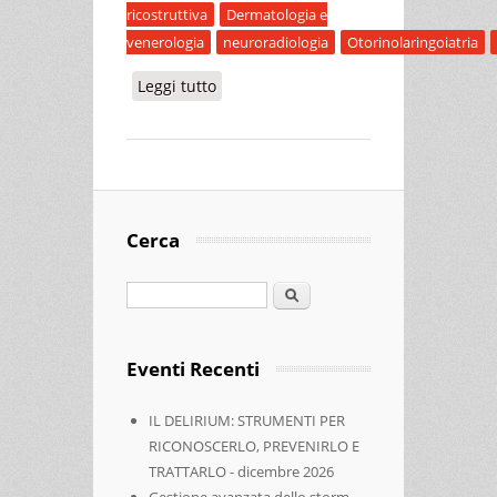
ricostruttiva
Dermatologia e
venerologia
neuroradiologia
Otorinolaringoiatria
Leggi tutto
su LE MALFORMAZIONI VASCOLARI
DEL DISTRETTO CERVICO-CEFALICO
Cerca
Cerca
Eventi Recenti
IL DELIRIUM: STRUMENTI PER
RICONOSCERLO, PREVENIRLO E
TRATTARLO - dicembre 2026
Gestione avanzata dello storm