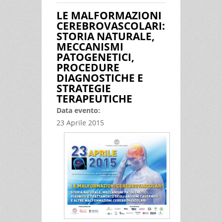
BIOSTATISTICA E L’EPIDEMIOLOGIA
LE MALFORMAZIONI
CLINICA: SFIDE E OPPORTUNITÀ
CEREBROVASCOLARI:
NELL’ERA DEI BIG DATA
STORIA NATURALE,
MECCANISMI
PATOGENETICI,
PROCEDURE
DIAGNOSTICHE E
STRATEGIE
TERAPEUTICHE
Data evento:
23 Aprile 2015