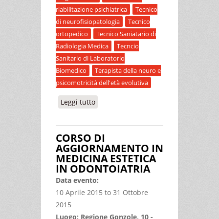
riabilitazione psichiatrica
Tecnico
di neurofisiopatologia
Tecnico
ortopedico
Tecnico Saniatario di
Radiologia Medica
Tecncio
Sanitario di Laboratorio
Biomedico
Terapista della neuro e
psicomotricità dell'età evolutiva
Leggi tutto
su LE MALFORMAZIONI
CEREBROVASCOLARI: STORIA
NATURALE, MECCANISMI
CORSO DI
PATOGENETICI, PROCEDURE
AGGIORNAMENTO IN
DIAGNOSTICHE E STRATEGIE
MEDICINA ESTETICA
TERAPEUTICHE
IN ODONTOIATRIA
Data evento:
10 Aprile 2015
to
31 Ottobre
2015
Luogo: Regione Gonzole, 10 -