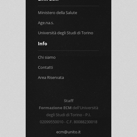
Ministero della Salute
Age.na.s.
Università degli Studi di Torino
Info
Chi siamo
Contatti
Area Riservata
Staff
Formazione ECM
dell'Università
degli Studi di Torino - P.I.
02099550010 - C.F. 80088230018
ecm@unito.it