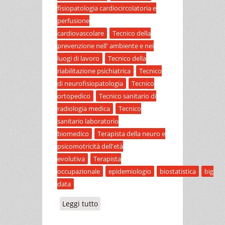
fisiopatologia cardiocircolatoria e
perfusione
cardiovascolare
Tecnico della
prevenzione nell' ambiente e nei
luogi di lavoro
Tecnico della
riabilitazione psichiatrica
Tecnico
di neurofisiopatologia
Tecnico
ortopedico
Tecnico sanitario di
radiologia medica
Tecnico
sanitario laboratorio
biomedico
Terapista della neuro e
psicomotricità dell'età
evolutiva
Terapista
occupazionale
epidemiologio
biostatistica
big
data
Leggi tutto
su VIII CONGRESSO NAZIONALE
SISMEC. ORIZZONTI 2020 PER LA