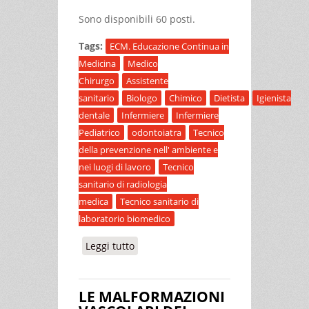
Sono disponibili 60 posti.
Tags:
ECM. Educazione Continua in
Medicina
Medico
Chirurgo
Assistente
sanitario
Biologo
Chimico
Dietista
Igienista
dentale
Infermiere
Infermiere
Pediatrico
odontoiatra
Tecnico
della prevenzione nell' ambiente e
nei luogi di lavoro
Tecnico
sanitario di radiologia
medica
Tecnico sanitario di
laboratorio biomedico
Leggi tutto
su LEGIONELLA UN PROBLEMA
APERTO: ATTUALITÀ E PROSPETTIVE
LE MALFORMAZIONI