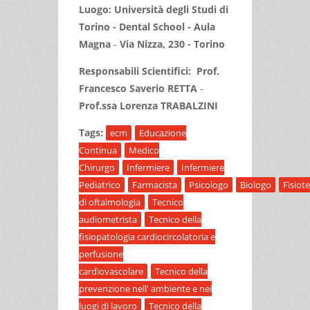
Luogo: Università degli Studi di
Torino - Dental School - Aula
Magna
-
Via Nizza, 230 - Torino
Responsabili Scientifici: Prof.
Francesco Saverio RETTA
-
Prof.ssa Lorenza TRABALZINI
Tags:
ecm
Educazione
Continua
Medico
Chirurgo
Infermiere
Infermiere
Pediatrico
Farmacista
Psicologo
Biologo
Fisiot
di oftalmologia
Tecnico
audiometrista
Tecnico della
fisiopatologia cardiocircolatoria e
perfusione
cardiovascolare
Tecnico della
prevenzione nell' ambiente e nei
luogi di lavoro
Tecnico della