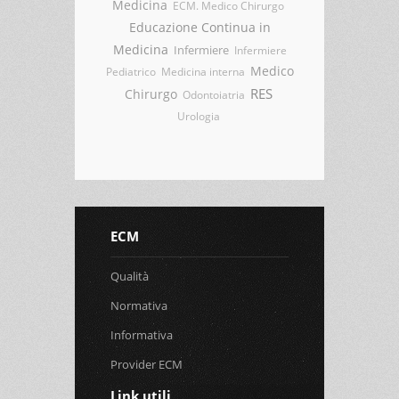
Medicina
ECM. Medico Chirurgo
Educazione Continua in
Medicina
Infermiere
Infermiere
Medico
Pediatrico
Medicina interna
RES
Chirurgo
Odontoiatria
Urologia
ECM
Qualità
Normativa
Informativa
Provider ECM
Link utili