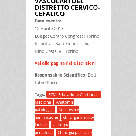
VASCOLARI DEL
DISTRETTO CERVICO-
CEFALICO
Data evento:
12 Aprile 2013
Luogo:
Centro Congressi Torino
Incontra - Sala Einaudi - Via
Nino Costa, 8 - Torino
Vai alla pagina delle iscrizioni
Responsabile Scientifico:
Dott.
Fabio Roccia
Tags:
ECM. Educazione Continua in
Medicina
Anatomia
patologica
Anestesia e
rianimazione
chirurgia maxillo-
facciale
Chirurgia
pediatrica
Chirurgia plastica e