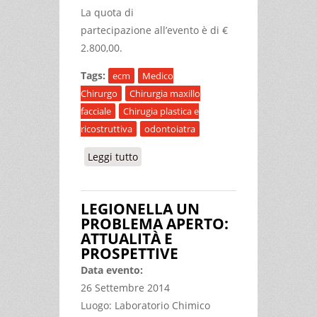
La quota di
partecipazione all’evento è di €
2.800,00.
Tags:
ecm
Medico
Chirurgo
Chirurgia maxillo
facciale
Chirugia plastica e
ricostruttiva
odontoiatra
Leggi tutto
su CORSO DI AGGIORNAMENTO IN
MEDICINA ESTETICA IN
ODONTOIATRIA
LEGIONELLA UN
PROBLEMA APERTO:
ATTUALITÀ E
PROSPETTIVE
Data evento:
26 Settembre 2014
Luogo: Laboratorio Chimico