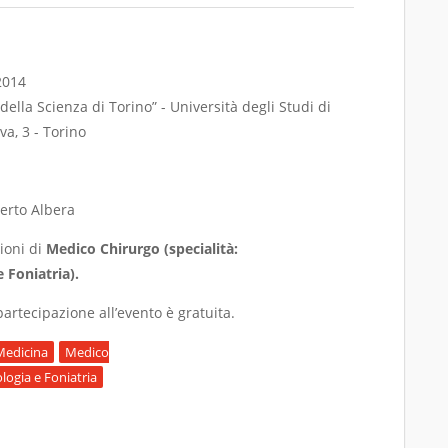
2014
della Scienza di Torino” - Università degli Studi di
va, 3 - Torino
berto Albera
sioni di
Medico Chirurgo (specialità:
 Foniatria).
artecipazione all’evento è gratuita.
Medicina
Medico
logia e Foniatria