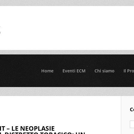
Home
Eventi ECM
Chi siamo
Il Pr
C
T – LE NEOPLASIE