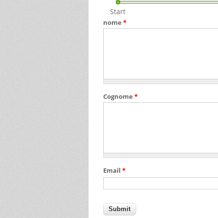
Start
nome
*
Cognome
*
Email
*