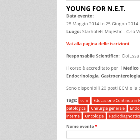
YOUNG FOR N.E.T.
Data evento:
28 Maggio 2014
to
25 Giugno 2014
Luogo:
Starhotels Majestic - C.so V
Vai alla pagina delle iscrizioni
Responsabile Scientifico:
Dott.ssa
Il corso è accreditato per il
Medico 
Endocrinologia, Gastroenterologia
Sono disponibili 20 posti ECM e la p
Tags:
ecm
Educazione Continua in 
patologica
Chirurgia generale
Endoc
interna
Oncologia
Radiodiagnostic
Nome evento
*