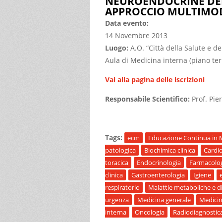
NEUROENDOCRINE DEL
APPROCCIO MULTIMO
Data evento:
14 Novembre 2013
Luogo:
A.O. “Città della Salute e d
Aula di Medicina interna (piano ter
Vai alla pagina delle iscrizioni
Responsabile Scientifico:
Prof. Pier
Tags:
ecm
Educazione Continua in 
patologica
Biochimica clinica
Cardio
toracica
Endocrinologia
Farmacolog
clinica
Gastroenterologia
Igiene
respiratorio
Malattie metaboliche e d
urgenza
Medicina generale
Medici
interna
Oncologia
Radiodiagnostic