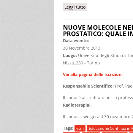
Leggi tutto
su THORACIC NETs INS
NUOVE MOLECOLE NEL
PROSTATICO: QUALE I
Data evento:
30 Novembre 2013
Luogo:
Università degli Studi di To
Nizza, 230 - Torino
Vai alla pagina delle iscrizioni
Responsabile Scientifico:
Prof. Pa
Il corso è accreditato per la profes
Radioterapia).
Il corso si svolgerà il 30 novembre 
Tags:
ecm
Educazione Continua in 