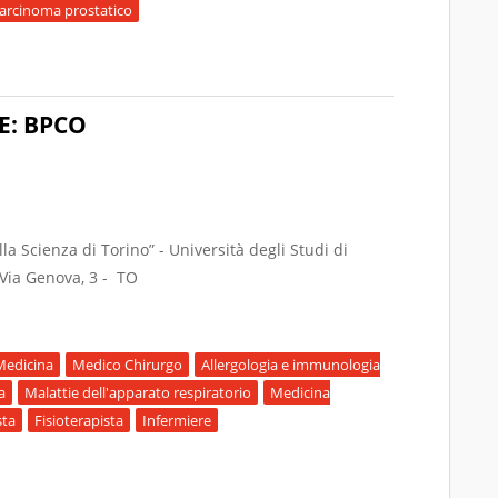
arcinoma prostatico
LLA TERAPIA DEL CARCINOMA PROSTATICO: QUALE IMPATTO CLIN
E: BPCO
lla Scienza di Torino” - Università degli Studi di
 Via Genova, 3 - TO
Medicina
Medico Chirurgo
Allergologia e immunologia
a
Malattie dell'apparato respiratorio
Medicina
sta
Fisioterapista
Infermiere
CHE: BPCO