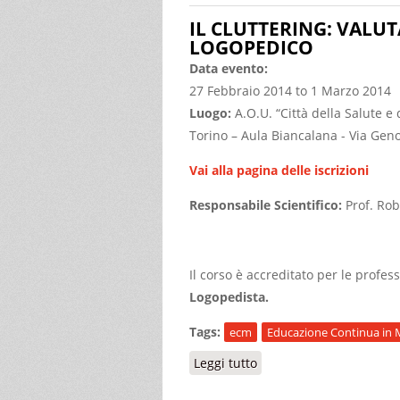
IL CLUTTERING: VALU
LOGOPEDICO
Data evento:
27 Febbraio 2014
to
1 Marzo 2014
Luogo:
A.O.U. “Città della Salute e 
Torino – Aula Biancalana - Via Geno
Vai alla pagina delle iscrizioni
Responsabile Scientifico:
Prof. Ro
Il corso è accreditato per le profes
Logopedista.
Tags:
ecm
Educazione Continua in 
Leggi tutto
su IL CLUTTERING: VA