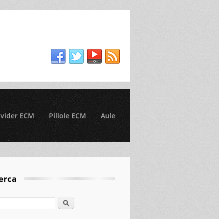
ovider ECM
Pillole ECM
Aule
erca
Cerca