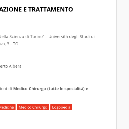
TAZIONE E TRATTAMENTO
della Scienza di Torino” – Università degli Studi di
va, 3 - TO
berto Albera
sioni di
Medico Chirurgo (tutte le specialità) e
Medicina
Medico Chirurgo
Logopedia
LUTAZIONE E TRATTAMENTO LOGOPEDICO