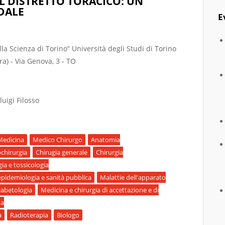
 DISTRETTO TORACICO: UN
DALE
E
ella Scienza di Torino” Università degli Studi di Torino
ra) - Via Genova, 3 - TO
luigi Filosso
Medicina
Medico Chirurgo
Anatomia
chirurgia
Chirugia generale
Chirurgia
ia e tossicologia
epidemiologia e sanità pubblica
Malattie dell'apparato
iabetologia
Medicina e chirurgia di accettazione e di
na
a
Radioterapia
Biologo