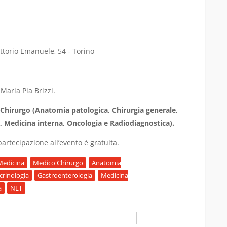
ittorio Emanuele, 54 - Torino
 Maria Pia Brizzi.
Chirurgo (Anatomia patologica, Chirurgia generale,
, Medicina interna, Oncologia e Radiodiagnostica).
artecipazione all’evento è gratuita.
Medicina
Medico Chirurgo
Anatomia
rinologia
Gastroenterologia
Medicina
a
NET