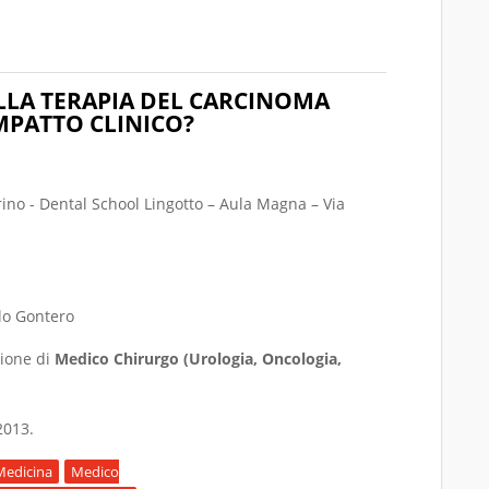
IGHT – LE NEOPLASIE NEUROENDOCRINE DEL DISTRETTO TORACIC
LA TERAPIA DEL CARCINOMA
MPATTO CLINICO?
rino - Dental School Lingotto – Aula Magna – Via
olo Gontero
sione di
Medico Chirurgo (Urologia, Oncologia,
2013.
Medicina
Medico