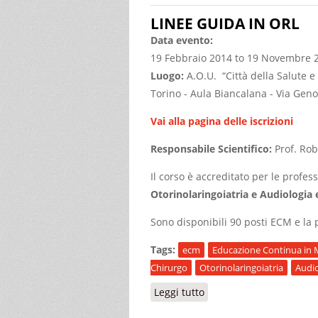
LINEE GUIDA IN ORL
Data evento:
19 Febbraio 2014
to
19 Novembre 
Luogo:
A.O.U. “Città della Salute e 
Torino - Aula Biancalana - Via Geno
Vai alla pagina delle iscrizioni
Responsabile Scientifico:
Prof. Ro
Il corso è accreditato per le profes
Otorinolaringoiatria e Audiologia e
Sono disponibili 90 posti ECM e la p
Tags:
ecm
Educazione Continua in 
Chirurgo
Otorinolaringoiatria
Audio
Leggi tutto
su LINEE GUIDA IN ORL