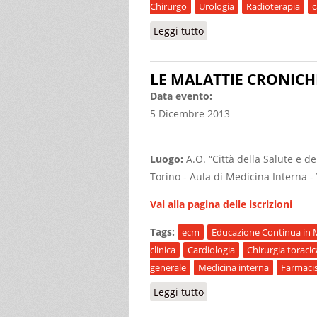
Chirurgo
Urologia
Radioterapia
c
Leggi tutto
su NUOVE MOLECOLE NE
LE MALATTIE CRONICH
Data evento:
5 Dicembre 2013
Luogo:
A.O. “Città della Salute e de
Torino - Aula di Medicina Interna -
Vai alla pagina delle iscrizioni
Tags:
ecm
Educazione Continua in 
clinica
Cardiologia
Chirurgia toracic
generale
Medicina interna
Farmaci
Leggi tutto
su LE MALATTIE CRONI