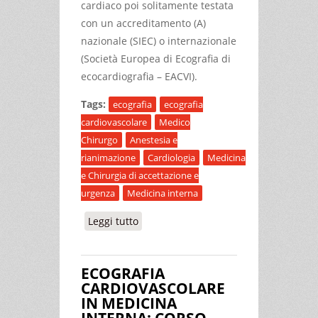
cardiaco poi solitamente testata
con un accreditamento (A)
nazionale (SIEC) o internazionale
(Società Europea di Ecografia di
ecocardiografia – EACVI).
Tags:
ecografia
ecografia
cardiovascolare
Medico
Chirurgo
Anestesia e
rianimazione
Cardiologia
Medicina
e Chirurgia di accettazione e
urgenza
Medicina interna
Leggi tutto
su ECOGRAFIA CARDIOVASCOLARE IN
MEDICINA INTERNA: LIVELLO BASE
ECOGRAFIA
CARDIOVASCOLARE
IN MEDICINA
INTERNA: CORSO