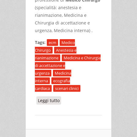
(specialità: anestesia e
rianimazione, Medicina e
Chirurgia di accettazione e
urgenza, Medicina interna) .
Tags:
ecm
Medico
Chirurgo
Anestesia e
rianimazione
Medicina e Chirurgia
di accettazione e
urgenza
Medicina
interna
ecografia
cardiaca
scenari clinici
Leggi tutto
su ECOGRAFIA CARDIOVASCOLARE IN
MEDICINA INTERNA: CORSO BASE