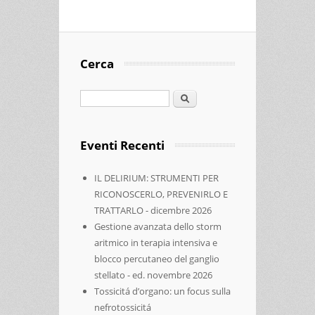
“ENDOMETRIOSI: DAL SAPER DIRE AL
SAPER FARE. INCONTRO CON LA ISSA
SCHOOL DI NEGRAR
Cerca
Cerca
Eventi Recenti
IL DELIRIUM: STRUMENTI PER
RICONOSCERLO, PREVENIRLO E
TRATTARLO - dicembre 2026
Gestione avanzata dello storm
aritmico in terapia intensiva e
blocco percutaneo del ganglio
stellato - ed. novembre 2026
Tossicitá d’organo: un focus sulla
nefrotossicitá