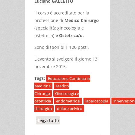
Luciano GALLETTO
Il corso è accreditato per la
professione di
Medico Chirurgo
(specialità: ginecologia e
ostetricia)
e Ostetrica/o.
Sono disponibili 120 posti.
L'evento si svolgerà il giorno 13
novembre 2015.
Tags:
Educazione Continua in
Medicina
Medico
Chirurgo
Ginecologia e
ostetricia
endometriosi
laparoscopia
innervazion
chirurgica
dolore pelvico
Leggi tutto
su 3° GIORNATA CUNEESE DI
GINECOLOGIA ED OSTETRICIA.