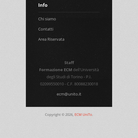
Info
Chi siamo
Contatti
Area Riservata
Staff
Formazione ECM
dell'Università
degli Studi di Torino - P.I.
02099550010 - C.F. 80088230018
ecm@unito.it
Copyright © 2026,
ECM UniTo
.