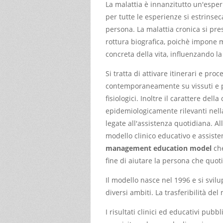
La malattia è innanzitutto un'espe
per tutte le esperienze si estrinseca
persona. La malattia cronica si pre
rottura biografica, poichè impone 
concreta della vita, influenzando la
Si tratta di attivare itinerari e pr
contemporaneamente su vissuti e pe
fisiologici. Inoltre il carattere del
epidemiologicamente rilevanti nella
legate all'assistenza quotidiana. Al
modello clinico educativo e assist
management education model
ch
fine di aiutare la persona che quot
Il modello nasce nel 1996 e si svilu
diversi ambiti. La trasferibilità del
I risultati clinici ed educativi pubb