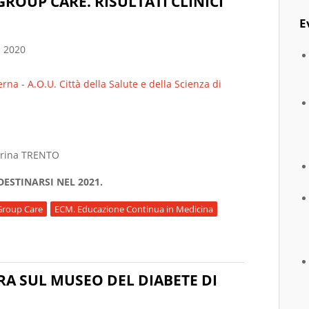
ROUP CARE. RISULTATI CLINICI
E
 2020
erna - A.O.U. Città della Salute e della Scienza di
arina TRENTO
DESTINARSI NEL 2021.
Group Care
ECM. Educazione Continua in Medicina
ENT DEL DIABETE E MALATTIE CRONICHE MEDIANTE GROUP CARE. R
RA SUL MUSEO DEL DIABETE DI