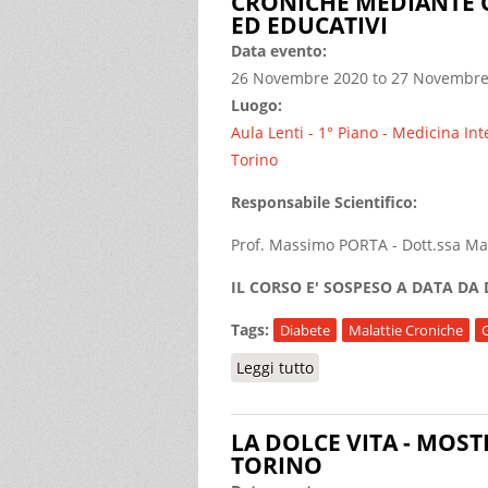
CRONICHE MEDIANTE G
ED EDUCATIVI
Data evento:
26 Novembre 2020
to
27 Novembre
Luogo:
Aula Lenti - 1° Piano - Medicina Int
Torino
Responsabile Scientifico:
Prof. Massimo PORTA - Dott.ssa M
IL CORSO E' SOSPESO A DATA DA 
Tags:
Diabete
Malattie Croniche
Leggi tutto
su SOSPESO - MANAGEM
LA DOLCE VITA - MOST
TORINO