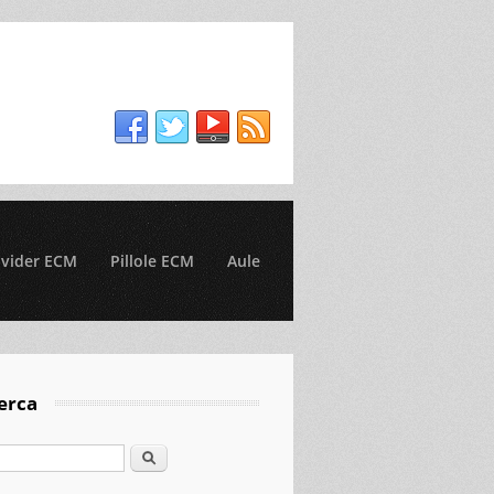
ovider ECM
Pillole ECM
Aule
erca
Cerca