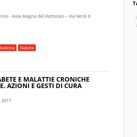
T
orino - Aula Magna del Rettorato – Via Verdi 8
Medicina
Diabete
OSTRA SUL MUSEO DEL DIABETE DI TORINO
BETE E MALATTIE CRONICHE
 AZIONI E GESTI DI CURA
 2017