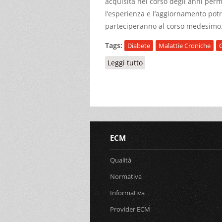
acquisita nel corso degli anni per
l’esperienza e l’aggiornamento potr
parteciperanno al corso medesimo
Tags:
Diabete
Malattie Croniche
Leggi tutto
su MANAGEMENT DEL DI
ECM
Qualità
Normativa
Informativa
Provider ECM