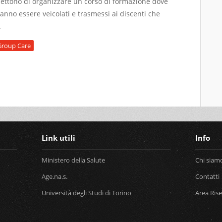
mettono di organizzare un corso di formazione dove
anno essere veicolati e trasmessi ai discenti che
.
Group Care
ABETE E MALATTIE CRONICHE MEDIANTE GROUP CARE. AZIONI E G
Link utili
Info
Ministero della Salute
Chi siam
Age.na.s.
Contatti
Università degli Studi di Torino
Area Ris