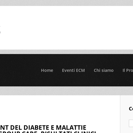
Home
Eventi ECM
Chi siamo
Il Pr
C
T DEL DIABETE E MALATTIE