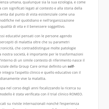
rienza umana, qualunque sia la sua eziologia, e come
 con significati legati al contesto e alla storia della
senta dal punto di vista esistenziale come una
modifiche nel quotidiano e nell'organizzazione
 qualità di vita e il benessere soggettivo.
ocessi educativi pensati con le persone agendo
rcepiti di malattia oltre che su parametri
la cronicità, che contraddistingue molte patologie
 nostra società, è importante per le trasformazioni
l'interno di un simile contesto di riferimento nasce il
enziale della Group Care ormai definito un
self-
e integra l'aspetto clinico e quello educativo con il
idianamente vive la malattia.
ppa nel corso degli anni focalizzando la ricerca su
 modello è stata verificata con il trial clinico ROMEO.
licati su riviste internazionali nonché l’esperienza