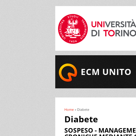
ECM UNITO
Home
» Diabete
Tu sei qui
Diabete
SOSPESO - MANAGEMEN