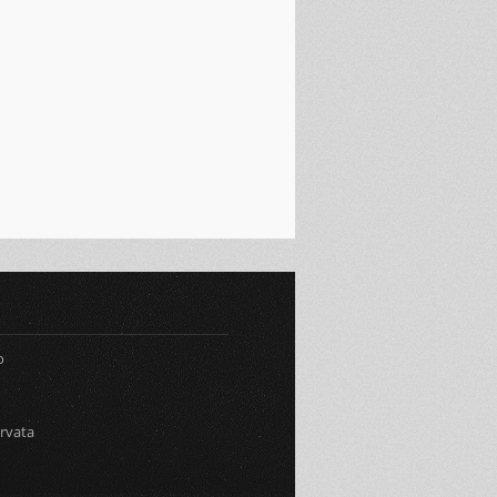
ESTI DI CURA
o
ervata