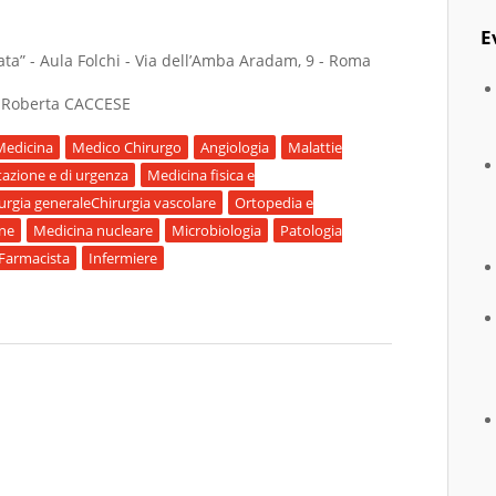
E
ta” - Aula Folchi - Via dell’Amba Aradam, 9 - Roma
a Roberta CACCESE
Medicina
Medico Chirurgo
Angiologia
Malattie
tazione e di urgenza
Medicina fisica e
urgia generaleChirurgia vascolare
Ortopedia e
one
Medicina nucleare
Microbiologia
Patologia
Farmacista
Infermiere
TIVOLOGICA AL SAN GIOVANNI