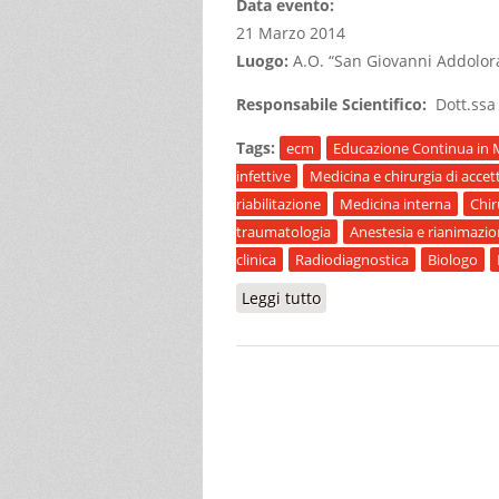
Data evento:
21 Marzo 2014
Luogo:
A.O. “San Giovanni Addolora
Responsabile Scientifico:
Dott.ss
Tags:
ecm
Educazione Continua in 
infettive
Medicina e chirurgia di accet
riabilitazione
Medicina interna
Chir
traumatologia
Anestesia e rianimazi
clinica
Radiodiagnostica
Biologo
Leggi tutto
su II^ GIORNATA INFET