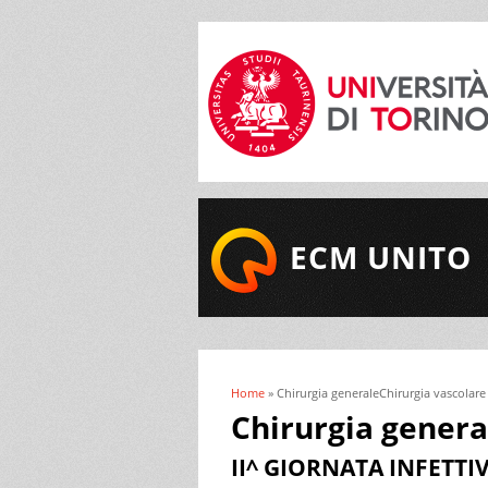
ECM UNITO
Home
» Chirurgia generaleChirurgia vascolare
Tu sei qui
Chirurgia genera
II^ GIORNATA INFETT