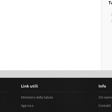
T
Link utili
Info
Ministero della Salute
Chi siam
Age.na.s.
Contatti