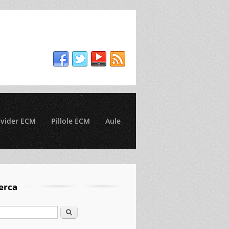
ovider ECM
Pillole ECM
Aule
erca
Cerca