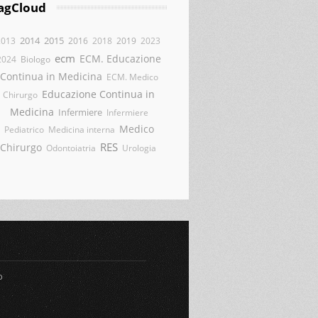
agCloud
2014
2015
2013
2016
2018
2019
2023
ecm
ECM. Educazione
2024
Biologo
Continua in Medicina
ECM. Medico
Educazione Continua in
Chirurgo
Medicina
Infermiere
Infermiere
Medico
Pediatrico
Medicina interna
RES
Chirurgo
Odontoiatria
Urologia
o