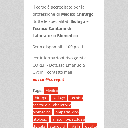
Il corso è accreditato per la
professione di
Medico Chirurgo
(tutte le specialità)
Biologo
e
Tecnico Sanitario di
Laboratorio Biomedico
Sono disponibili 100 posti.
Per informazioni rivolgersi al
COREP - Dott.ssa Emanuela
Ovcin - contatto mail
eovcin@corep.it
Tags:
Medico
Chirurgo
Biologo
Tecnico
sanitario di laboratorio
biomedico
preparati cito-
istologici
anatomo-patologia
digitale
standard
TASTE
qualità