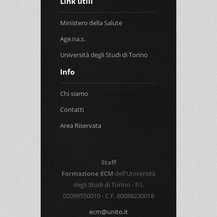
Link utili
Ministero della Salute
Age.na.s.
Università degli Studi di Torino
Info
Chi siamo
Contatti
Area Riservata
Staff
Formazione ECM
dell'Università
degli Studi di Torino - P.I.
02099550010 - C.F. 80088230018
ecm@unito.it