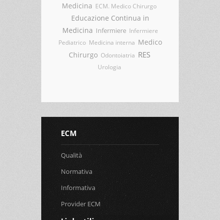
Medicina
ECM. Medico Chirurgo
Educazione Continua in
Medicina
Infermiere
Infermiere
Medico
Pediatrico
Medicina interna
RES
Chirurgo
Odontoiatria
Urologia
ECM
Qualità
Normativa
Informativa
Provider ECM