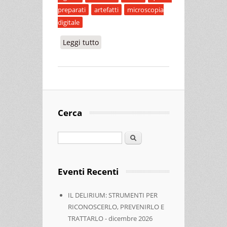
preparati
artefatti
microscopia
digitale
Leggi tutto
su LA VALIDAZIONE TECNICA DEL
PREPARATO CITO-ISTOLOGICO
SECONDO STANDARD EUROPEI
Cerca
Cerca
Eventi Recenti
IL DELIRIUM: STRUMENTI PER
RICONOSCERLO, PREVENIRLO E
TRATTARLO - dicembre 2026