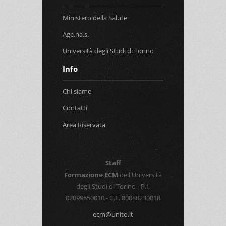
Ministero della Salute
Age.na.s.
Università degli Studi di Torino
Info
Chi siamo
Contatti
Area Riservata
Staff
Formazione ECM
dell'Università
degli Studi di Torino - P.I.
02099550010 - C.F. 80088230018
ecm@unito.it