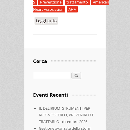
S
Prevenzione
trattamento
American
Heart Association
AHA
Leggi tutto
su CORSO DI DIAGNOSI E
TRATTAMENTO DELLE EMERGENZE
MEDICHE NELLO STUDIO
ODONTOIATRICO CON ATTESTATO
BLS-D PER OPERATORI SANITARI
Cerca
Cerca
Eventi Recenti
IL DELIRIUM: STRUMENTI PER
RICONOSCERLO, PREVENIRLO E
TRATTARLO - dicembre 2026
Gestione avanzata dello storm