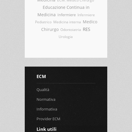
Educazione Continua in
Medicina
Infermiere
Infermiere
Medico
Pediatrico
Medicina interna
RES
Chirurgo
Odontoiatria
Urologia
ECM
Qualità
Normativa
Informativa
Provider ECM
Link utili