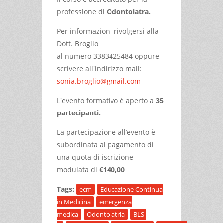
professione di
Odontoiatra.
Per informazioni rivolgersi alla
Dott. Broglio
al numero 3383425484 oppure
scrivere all'indirizzo mail:
sonia.broglio@gmail.com
L'evento formativo è aperto a
35
partecipanti.
La partecipazione all’evento è
subordinata al pagamento di
una quota di iscrizione
modulata di
€140,00
Tags:
ecm
Educazione Continua
in Medicina
emergenza
medica
Odontoiatria
BLS-