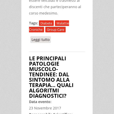
essere veicolati e trasmessi ai
discenti che parteciperanno al
corso medesimo.
Tags:
Diabete
Malattie
Croniche
Group Care
Leggi tutto
su MANAGEMENT DEL DIABETE E
MALATTIE CRONICHE MEDIANTE
GROUP CARE. AZIONI E GESTI DI
LE PRINCIPALI
CURA
PATOLOGIE
MUSCOLO-
TENDINEE: DAL
SINTOMO ALLA
TERAPIA… QUALI
ALGORITMI
DIAGNOSTICI?
Data evento:
23 Novembre 2017