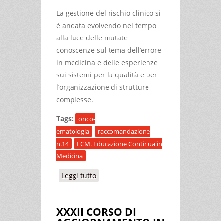
La gestione del rischio clinico si
è andata evolvendo nel tempo
alla luce delle mutate
conoscenze sul tema dell’errore
in medicina e delle esperienze
sui sistemi per la qualità e per
l’organizzazione di strutture
complesse.
Tags:
onco-
ematologia
raccomandazione
n.14
ECM. Educazione Continua in
Medicina
Leggi tutto
su PRORA 2017 IL MONITORAGGIO
SULL’ADOZIONE DELLA
RACCOMANDAZIONE N. 14
XXXII CORSO DI
NELL’ONCO-EMATOLOGIA A LIVELLO