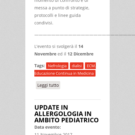
momento di confronto e di
messa a punto di strategie,
protocolli e linee guida
condivisi.
————————————————————————
L'evento si svolgerà il
14
Novembre
ed il
12 Dicembre
Tags:
Nefrologia
dialisi
ECM.
Educazione Continua in Medicina
Leggi tutto
su XXXII CORSO DI AGGIORNAMENTO
IN NEFROLOGIA E DIALISI - II PARTE
UPDATE IN
ALLERGOLOGIA IN
AMBITO PEDIATRICO
Data evento:
11 Novembre 2017