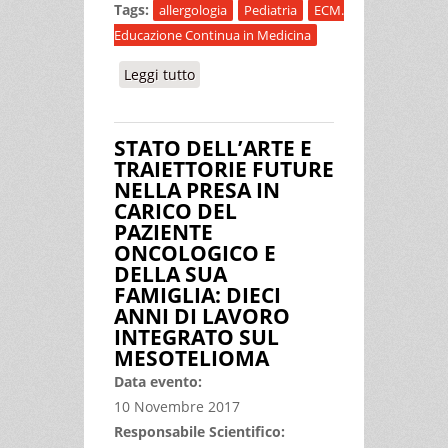
Tags:
allergologia
Pediatria
ECM.
Educazione Continua in Medicina
Leggi tutto
su UPDATE IN ALLERGOLOGIA IN
AMBITO PEDIATRICO
STATO DELL’ARTE E
TRAIETTORIE FUTURE
NELLA PRESA IN
CARICO DEL
PAZIENTE
ONCOLOGICO E
DELLA SUA
FAMIGLIA: DIECI
ANNI DI LAVORO
INTEGRATO SUL
MESOTELIOMA
Data evento:
10 Novembre 2017
Responsabile Scientifico: