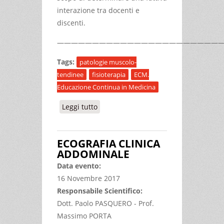
interazione tra docenti e
discenti.
————————————————————————
Tags:
patologie muscolo-
tendinee
fisioterapia
ECM.
Educazione Continua in Medicina
Leggi tutto
su LE PRINCIPALI PATOLOGIE
MUSCOLO-TENDINEE: DAL SINTOMO
ALLA TERAPIA… QUALI ALGORITMI
ECOGRAFIA CLINICA
DIAGNOSTICI?
ADDOMINALE
Data evento:
16 Novembre 2017
Responsabile Scientifico:
Dott. Paolo PASQUERO - Prof.
Massimo PORTA