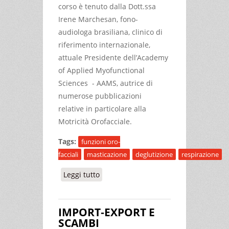
corso è tenuto dalla Dott.ssa
Irene Marchesan, fono-
audiologa brasiliana, clinico di
riferimento internazionale,
attuale Presidente dell’Academy
of Applied Myofunctional
Sciences - AAMS, autrice di
numerose pubblicazioni
relative in particolare alla
Motricità Orofacciale.
Tags:
funzioni oro-
facciali
masticazione
deglutizione
respirazione
Leggi tutto
su MOTRICITÀ OROFACCIALE - COSA
È CAMBIATO NEL TEMPO?
PROTOCOLLO DI VALUTAZIONE DEL
IMPORT‐EXPORT E
FRENULO
SCAMBI