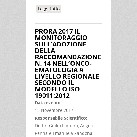
Leggi tutto
su ECOGRAFIA CLINICA ADDOMINALE
PRORA 2017 IL
MONITORAGGIO
SULL’ADOZIONE
DELLA
RACCOMANDAZIONE
N. 14 NELL’ONCO-
EMATOLOGIA A
LIVELLO REGIONALE
SECONDO IL
MODELLO ISO
19011:2012
Data evento:
15 Novembre 2017
Responsabile Scientifico:
Dott.ri Giulio Fornero, Angelo
Penna e Emanuela Zandonà