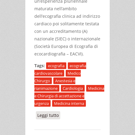
un’esperienza pluriennale
maturata nell’ambito
dell’ecografia clinica ad indirizzo
cardiaco poi solitamente testata
con un accreditamento (A)
nazionale (SIEC) o internazionale
(Società Europea di Ecografia di
ecocardiografia – EACVI).
Tags:
ecografia
ecografia
cardiovascolare
Medico
Chirurgo
Anestesia e
rianimazione
Cardiologia
Medicina
e Chirurgia di accettazione e
urgenza
Medicina interna
Leggi tutto
su ECOGRAFIA CARDIOVASCOLARE IN
MEDICINA INTERNA: LIVELLO BASE