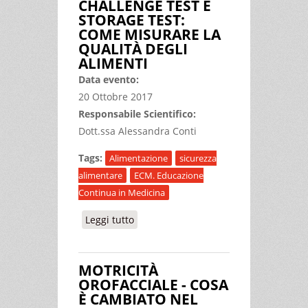
CHALLENGE TEST E
STORAGE TEST:
COME MISURARE LA
QUALITÀ DEGLI
ALIMENTI
Data evento:
20 Ottobre 2017
Responsabile Scientifico:
Dott.ssa Alessandra Conti
Tags:
Alimentazione
sicurezza
alimentare
ECM. Educazione
Continua in Medicina
Leggi tutto
su CHALLENGE TEST E STORAGE
TEST: COME MISURARE LA QUALITÀ
DEGLI ALIMENTI
MOTRICITÀ
OROFACCIALE - COSA
È CAMBIATO NEL