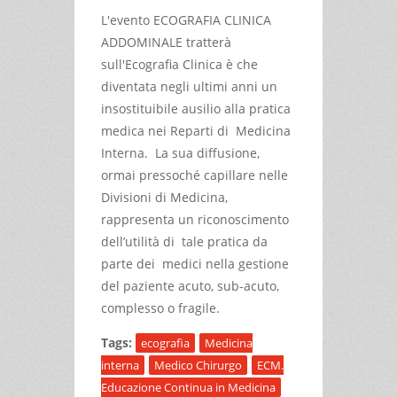
L'evento ECOGRAFIA CLINICA
ADDOMINALE tratterà
sull'Ecografia Clinica è che
diventata negli ultimi anni un
insostituibile ausilio alla pratica
medica nei Reparti di Medicina
Interna. La sua diffusione,
ormai pressoché capillare nelle
Divisioni di Medicina,
rappresenta un riconoscimento
dell’utilità di tale pratica da
parte dei medici nella gestione
del paziente acuto, sub-acuto,
complesso o fragile.
Tags:
ecografia
Medicina
interna
Medico Chirurgo
ECM.
Educazione Continua in Medicina