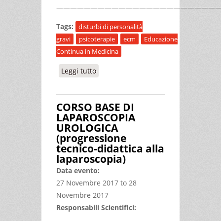
————————————————————————
Tags:
disturbi di personalità
gravi
psicoterapie
ecm
Educazione
Continua in Medicina
Leggi tutto
su TRATTAMENTO DEI DISTURBI DI
PERSONALITA’ GRAVI (DPG):
PSICOTERAPIE A CONFRONTO
CORSO BASE DI
LAPAROSCOPIA
UROLOGICA
(progressione
tecnico-didattica alla
laparoscopia)
Data evento:
27 Novembre 2017
to
28
Novembre 2017
Responsabili Scientifici: