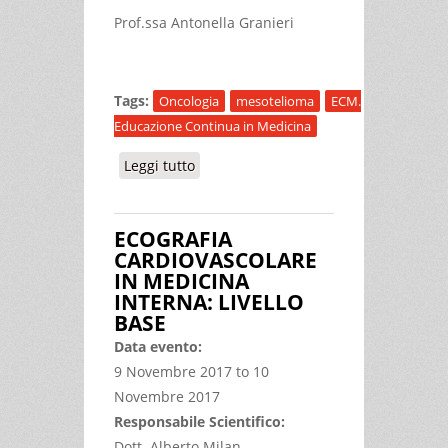
Prof.ssa Antonella Granieri
Tags:
Oncologia
mesotelioma
ECM.
Educazione Continua in Medicina
Leggi tutto
su STATO DELL’ARTE E TRAIETTORIE
FUTURE NELLA PRESA IN CARICO DEL
PAZIENTE ONCOLOGICO E DELLA SUA
ECOGRAFIA
FAMIGLIA: DIECI ANNI DI LAVORO
CARDIOVASCOLARE
INTEGRATO SUL MESOTELIOMA
IN MEDICINA
INTERNA: LIVELLO
BASE
Data evento:
9 Novembre 2017
to
10
Novembre 2017
Responsabile Scientifico:
Dott. Alberto Milan