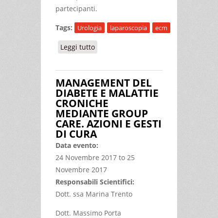
partecipanti.
Tags:
Urologia
laparoscopia
ecm
Leggi tutto
su CORSO BASE DI LAPAROSCOPIA
UROLOGICA (progressione tecnico-
didattica alla laparoscopia)
MANAGEMENT DEL
DIABETE E MALATTIE
CRONICHE
MEDIANTE GROUP
CARE. AZIONI E GESTI
DI CURA
Data evento:
24 Novembre 2017
to
25
Novembre 2017
Responsabili Scientifici:
Dott. ssa Marina Trento
Dott. Massimo Porta