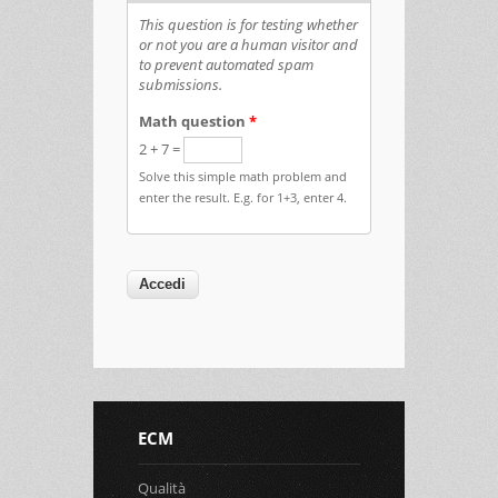
This question is for testing whether
or not you are a human visitor and
to prevent automated spam
submissions.
Math question
*
2 + 7 =
Solve this simple math problem and
enter the result. E.g. for 1+3, enter 4.
ECM
Qualità