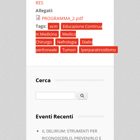
RES
Allegati:
PROGRAMMA_2.pdf
Tags:
ecm
Educazione Continua
in Medicina
Medico
Chirurgo
Nefrologia
Dialisi
peritoneale
Tumori
Iperparatiroidismo
Cerca
Cerca
Eventi Recenti
IL DELIRIUM: STRUMENTI PER
RICONOSCERLO, PREVENIRLO E