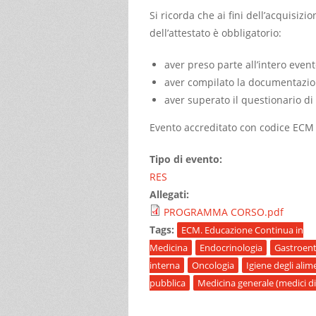
Si ricorda che ai fini dell’acquisizi
dell’attestato è obbligatorio:
aver preso parte all’intero even
aver compilato la documentazion
aver superato il questionario d
Evento accreditato con codice ECM 1
Tipo di evento:
RES
Allegati:
PROGRAMMA CORSO.pdf
Tags:
ECM. Educazione Continua in
Medicina
Endocrinologia
Gastroent
interna
Oncologia
Igiene degli alim
pubblica
Medicina generale (medici di