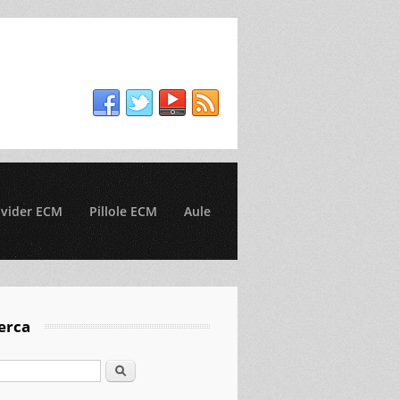
ovider ECM
Pillole ECM
Aule
erca
Cerca