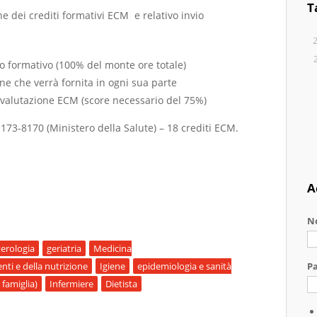
T
one dei crediti formativi ECM e relativo invio
to formativo (100% del monte ore totale)
e che verrà fornita in ogni sua parte
i valutazione ECM (score necessario del 75%)
73-8170 (Ministero della Salute) – 18 crediti ECM.
A
N
erologia
geriatria
Medicina
enti e della nutrizione
Igiene
epidemiologia e sanità
P
 famiglia)
Infermiere
Dietista