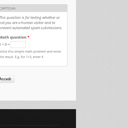
CAPTCHA
This question is for testing whether or
not you are a human visitor and to
prevent automated spam submissions.
Math question
*
1 + 0 =
Solve this simple math problem and enter
the result. E.g. for 1+3, enter 4.