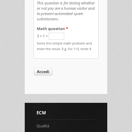
This question is for testing whether
or not you are a human visitor and
to prevent automated spam
submissions.
Math question
*
3 + 1 =
Solve this simple math problem and
enter the result. E.g. for 1+3, enter 4.
ECM
Qualità