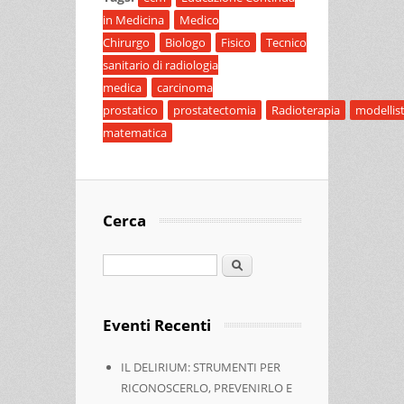
in Medicina
Medico
Chirurgo
Biologo
Fisico
Tecnico
sanitario di radiologia
medica
carcinoma
prostatico
prostatectomia
Radioterapia
modellist
matematica
Cerca
Cerca
Eventi Recenti
IL DELIRIUM: STRUMENTI PER
RICONOSCERLO, PREVENIRLO E