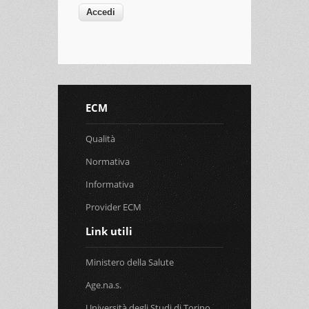
ECM
Qualità
Normativa
Informativa
Provider ECM
Link utili
Ministero della Salute
Age.na.s.
Università degli Studi di Torino