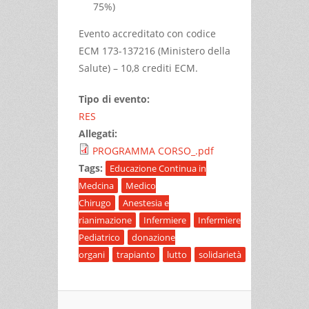
75%)
Evento accreditato con codice
ECM 173-137216 (Ministero della
Salute) – 10,8 crediti ECM.
Tipo di evento:
RES
Allegati:
PROGRAMMA CORSO_.pdf
Tags:
Educazione Continua in
Medcina
Medico
Chirugo
Anestesia e
rianimazione
Infermiere
Infermiere
Pediatrico
donazione
organi
trapianto
lutto
solidarietà