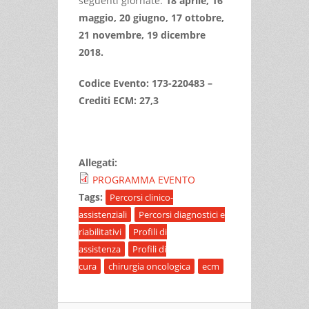
seguenti giornate:
18 aprile, 16
maggio, 20 giugno, 17 ottobre,
21 novembre, 19 dicembre
2018.
Codice Evento: 173-220483 –
Crediti ECM: 27,3
Allegati:
PROGRAMMA EVENTO
Tags:
Percorsi clinico-
assistenziali
Percorsi diagnostici e
riabilitativi
Profili di
assistenza
Profili di
cura
chirurgia oncologica
ecm