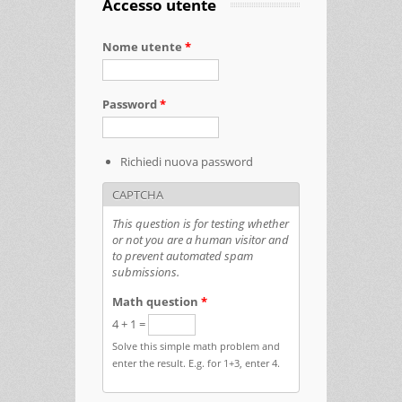
Accesso utente
Nome utente
*
Password
*
Richiedi nuova password
CAPTCHA
This question is for testing whether
or not you are a human visitor and
to prevent automated spam
submissions.
Math question
*
4 + 1 =
Solve this simple math problem and
enter the result. E.g. for 1+3, enter 4.