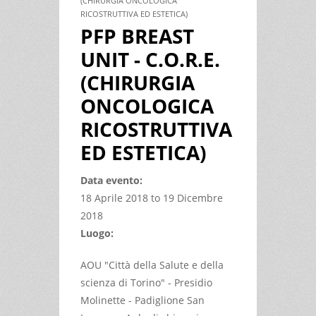
(CHIRURGIA ONCOLOGICA
RICOSTRUTTIVA ED ESTETICA)
PFP BREAST
UNIT - C.O.R.E.
(CHIRURGIA
ONCOLOGICA
RICOSTRUTTIVA
ED ESTETICA)
Data evento:
18 Aprile 2018
to
19 Dicembre
2018
Luogo:
AOU "Città della Salute e della
scienza di Torino" - Presidio
Molinette - Padiglione San