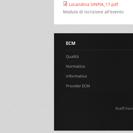
Locandina SINPIA_17.pdf
Modulo di iscrizione all'evento
ECM
Qualità
Normativa
Informativa
Provider ECM
Staff Fo