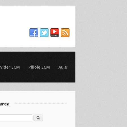
ovider ECM
Pillole ECM
Aule
erca
Cerca