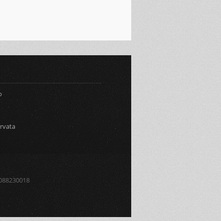
o
ervata
80088230018