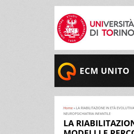
ECM UNITO
Home
» LA RIABILITAZIONE IN ETÀ EVOLUTIV
Tu sei qui
NEUROPSICHIATRIA INFANTILE
LA RIABILITAZIO
MODELLI E PERC