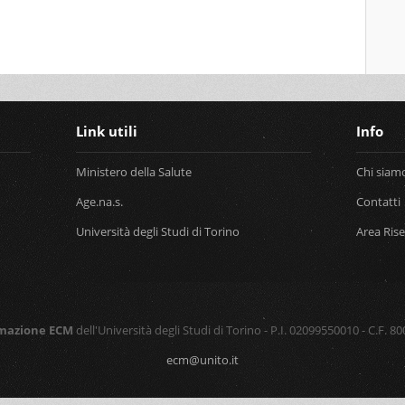
Link utili
Info
Ministero della Salute
Chi siam
Age.na.s.
Contatti
Università degli Studi di Torino
Area Ris
rmazione ECM
dell'Università degli Studi di Torino - P.I. 02099550010 - C.F. 
ecm@unito.it