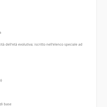
a
tà dell'età evolutiva; iscritto nell’elenco speciale ad
o)
 di base