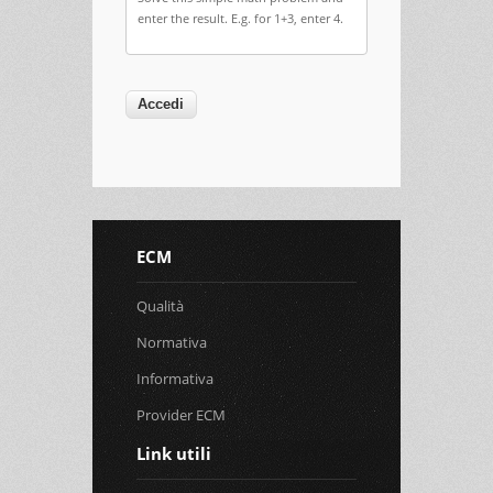
enter the result. E.g. for 1+3, enter 4.
ECM
Qualità
Normativa
Informativa
Provider ECM
Link utili