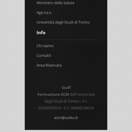
Ministero della Salute
Age.na.s.
Università degli Studi di Torino
Info
Chi siamo
Contatti
Area Riservata
Staff
Formazione ECM
dell'Università
degli Studi di Torino - P.I.
02099550010 - C.F. 80088230018
ecm@unito.it