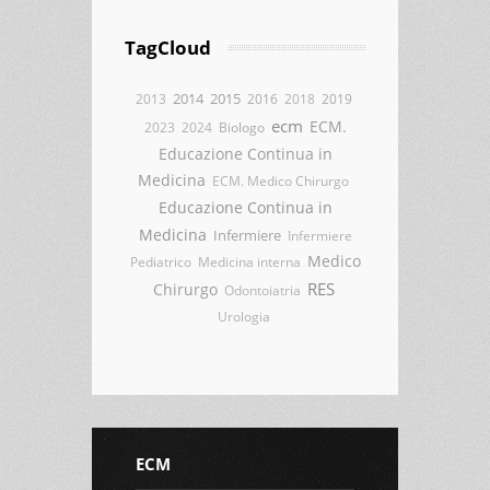
TagCloud
2014
2015
2013
2016
2018
2019
ecm
ECM.
2023
2024
Biologo
Educazione Continua in
Medicina
ECM. Medico Chirurgo
Educazione Continua in
Medicina
Infermiere
Infermiere
Medico
Pediatrico
Medicina interna
RES
Chirurgo
Odontoiatria
Urologia
ECM