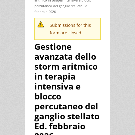
aritmico in terapia intensiva e blocco
percutaneo del ganglio stellato Ed.
febbraio 2026
Submissions for this
Messaggio di avvertimento
form are closed.
Gestione
avanzata dello
storm aritmico
in terapia
intensiva e
blocco
percutaneo del
ganglio stellato
Ed. febbraio