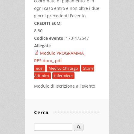
coordinate di pagamento, e in
ogni caso entro e non oltre i due
giorni precedenti l'evento.
CREDITI ECM:
8.80
Codice evento:
173-472547
Allegati:
Modulo PROGRAMMA_
RES.docx_.pdf
ecm
Medico Chirurgo
Storm
Aritmico
Infermiere
Modulo di iscrizione all'evento
Cerca
Cerca