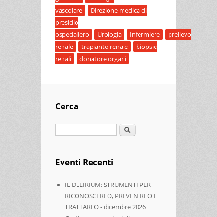
vascolare
Direzione medica di
presidio
ospedaliero
Urologia
Infermiere
prelievo
renale
trapianto renale
biopsie
renali
donatore organi
Cerca
Cerca
Eventi Recenti
IL DELIRIUM: STRUMENTI PER
RICONOSCERLO, PREVENIRLO E
TRATTARLO - dicembre 2026