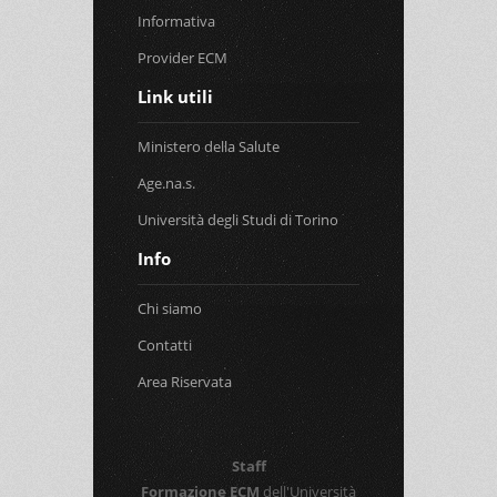
Informativa
Provider ECM
Link utili
Ministero della Salute
Age.na.s.
Università degli Studi di Torino
Info
Chi siamo
Contatti
Area Riservata
Staff
Formazione ECM
dell'Università