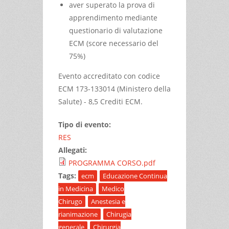
aver superato la prova di
apprendimento mediante
questionario di valutazione
ECM (score necessario del
75%)
Evento accreditato con codice
ECM 173-133014 (Ministero della
Salute) - 8,5 Crediti ECM.
Tipo di evento:
RES
Allegati:
PROGRAMMA CORSO.pdf
Tags:
ecm
Educazione Continua
in Medicina
Medico
Chirugo
Anestesia e
rianimazione
Chirugia
generale
Chirurgia