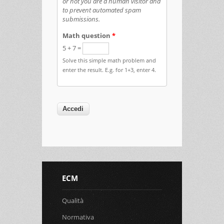
or not you are a human visitor and
to prevent automated spam
submissions.
Math question
*
5 + 7 =
Solve this simple math problem and
enter the result. E.g. for 1+3, enter 4.
ECM
Qualità
Normativa