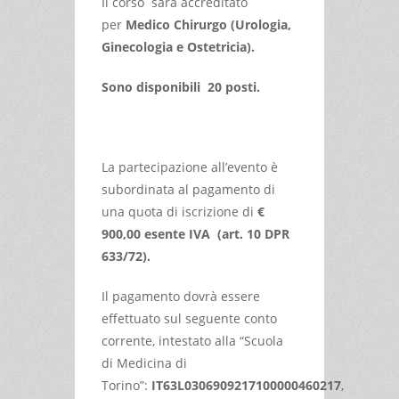
Il corso sarà accreditato
per
Medico Chirurgo (Urologia,
Ginecologia e Ostetricia).
Sono disponibili 20 posti.
La partecipazione all’evento è
subordinata al pagamento di
una quota di iscrizione di
€
900
,00
esente IVA (art. 10 DPR
633/72).
Il pagamento dovrà essere
effettuato sul seguente conto
corrente, intestato alla “Scuola
di Medicina di
Torino”:
IT63L0306909217100000460217
,