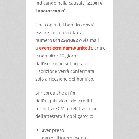
indicando nella causale “
233816
Laparoscopia
”.
Una copia del bonifico dovrà
essere inviata via fax al
numero
0112361062
o via mail
a
eventiecm.dam@unito.it
, entro
e non oltre 10 giorni
dall’iscrizione sul portale;
l’iscrizione verrà confermata
solo a ricezione del bonifico.
Si ricorda che ai fini
dell’acquisizione dei crediti
formativi ECM e relativo invio
dell’attestato è obbligatorio:
aver preso
parte all’intero evento