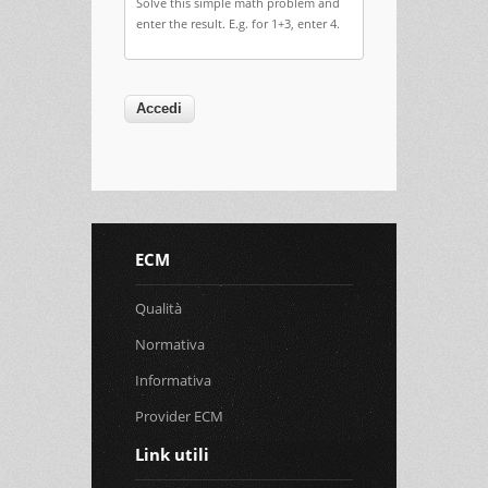
Solve this simple math problem and
enter the result. E.g. for 1+3, enter 4.
ECM
Qualità
Normativa
Informativa
Provider ECM
Link utili