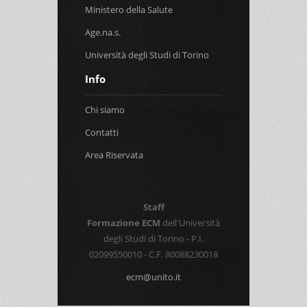
Ministero della Salute
Age.na.s.
Università degli Studi di Torino
Info
Chi siamo
Contatti
Area Riservata
Staff
Formazione ECM
dell'Università
degli Studi di Torino - P.I.
02099550010 - C.F. 80088230018
ecm@unito.it