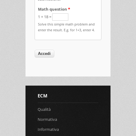
Math question
*
1 + 18 =
Solve this simple math problem and
enter the result. E.g. for 1+3, enter 4.
ECM
Qualità
Normativa
Informativa