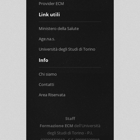
Provider ECM
Link utili
Ministero della Salute
Age.na.s.
Università degli Studi di Torino
Info
Chi siamo
Contatti
Area Riservata
Staff
Formazione ECM
dell'Università
degli Studi di Torino - P.I.
02099550010 - C.F. 80088230018